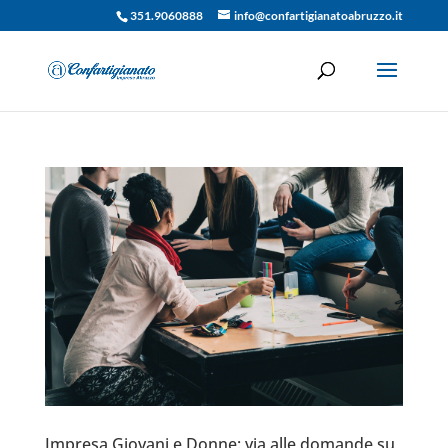
351.9060888
info@confartigianatoabruzzo.it
Impresa Giovani e Donne: via alle domande su