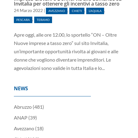
Invitalia per ottenere gli incentivi a tasso zero
24 Marzo 2022
|
,
,
,
AVEZZANO
CHIETI
L’AQUILA
,
PESCARA
TERAMO
Apre oggi, alle ore 12.00, lo sportello “ON – Oltre
Nuove imprese a tasso zero” sul sito Invitalia,
un’importante opportunità rivolta ai giovani e alle
donne che vogliono diventare imprenditori. Le
agevolazioni sono valide in tutta Italia e lo...
NEWS
Abruzzo
(481)
ANAP
(39)
Avezzano
(18)