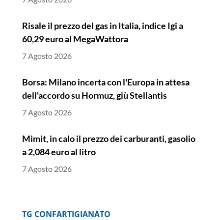
Risale il prezzo del gas in Italia, indice Igi a
60,29 euro al MegaWattora
7 Agosto 2026
Borsa: Milano incerta con l'Europa in attesa
dell'accordo su Hormuz, giù Stellantis
7 Agosto 2026
Mimit, in calo il prezzo dei carburanti, gasolio
a 2,084 euro al litro
7 Agosto 2026
Borsa: l'Europa parte incerta, Londra piatta
7 Agosto 2026
TG CONFARTIGIANATO