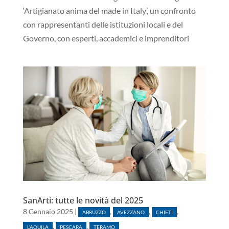
‘Artigianato anima del made in Italy’, un confronto
con rappresentanti delle istituzioni locali e del
Governo, con esperti, accademici e imprenditori
SanArti: tutte le novità del 2025
8 Gennaio 2025
|
,
,
,
ABRUZZO
AVEZZANO
CHIETI
,
,
L’AQUILA
PESCARA
TERAMO