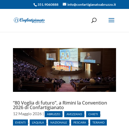
351.9060888
info@confartigianatoabruzzo.it
“80 Voglia di futuro”, a Rimini la Convention
2026 di Confartigianato
12 Maggio 2026
|
,
,
,
ABRUZZO
AVEZZANO
CHIETI
,
,
,
,
EVENTI
L’AQUILA
NAZIONALE
PESCARA
TERAMO