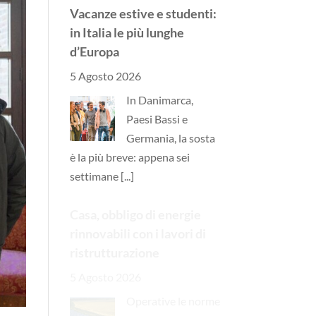
Vacanze estive e studenti:
in Italia le più lunghe
d’Europa
5 Agosto 2026
In Danimarca,
Paesi Bassi e
Germania, la sosta
è la più breve: appena sei
settimane
[...]
Casa, obbligo di energie
rinnovabili con i lavori di
ristrutturazione
5 Agosto 2026
Operative le norme