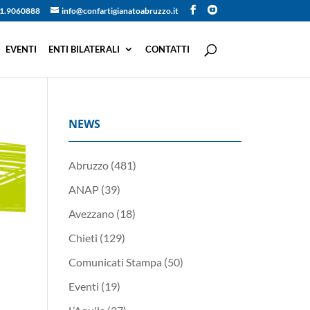
1.9060888
info@confartigianatoabruzzo.it
EVENTI
ENTI BILATERALI
CONTATTI
NEWS
Abruzzo
(481)
ANAP
(39)
Avezzano
(18)
Chieti
(129)
Comunicati Stampa
(50)
Eventi
(19)