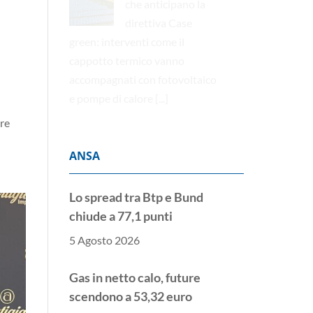
che anticipano la
direttiva Case
green: interventi come il
cappotto termico vanno
accompagnati con fotovoltaico
e pompe di calore
[...]
bre
ANSA
Lo spread tra Btp e Bund
chiude a 77,1 punti
5 Agosto 2026
Gas in netto calo, future
scendono a 53,32 euro