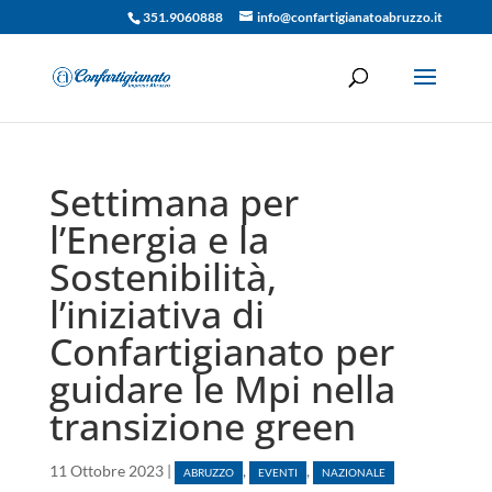
351.9060888
info@confartigianatoabruzzo.it
Settimana per
l’Energia e la
Sostenibilità,
l’iniziativa di
Confartigianato per
guidare le Mpi nella
transizione green
11 Ottobre 2023
|
,
,
ABRUZZO
EVENTI
NAZIONALE