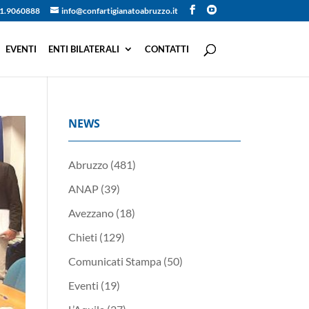
1.9060888
info@confartigianatoabruzzo.it
EVENTI
ENTI BILATERALI
CONTATTI
NEWS
Abruzzo
(481)
ANAP
(39)
Avezzano
(18)
Chieti
(129)
Comunicati Stampa
(50)
Eventi
(19)