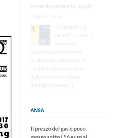
come diventano le regole
7 Agosto 2026
Il Consiglio dei
ministri ha dato il
primo ok al
recepimento dell’’ultima
direttiva europea. Rinnovi
semplificati, una versione
digitale e nuove misure
antifalsificazione
[...]
ANSA
Il prezzo del gas è poco
mosso sotto i 56 euro al