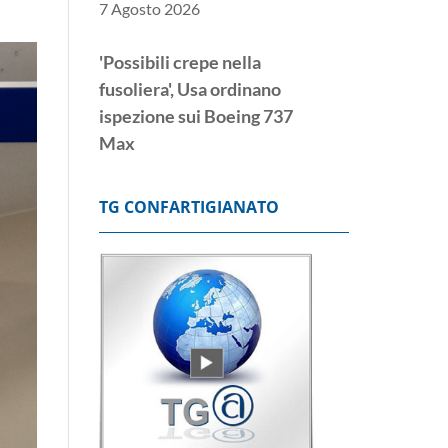
7 Agosto 2026
'Possibili crepe nella
fusoliera', Usa ordinano
ispezione sui Boeing 737
Max
7 Agosto 2026
Nuovo sciopero alla
Diageo, il 27 presidio in
TG CONFARTIGIANATO
Assolombarda
7 Agosto 2026
Foti, via libera
Commissione Ue a
revisione Pnrr presentata