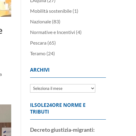
L’Aquila
(27)
Mobilità sostenibile
(1)
Nazionale
(83)
e
Normative e Incentivi
(4)
Pescara
(65)
Teramo
(24)
ARCHIVI
a
Archivi
ILSOLE24ORE NORME E
TRIBUTI
Decreto giustizia-migranti: