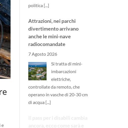
politica
[...]
Attrazioni, nei parchi
divertimento arrivano
anche le mini-nave
radiocomandate
7 Agosto 2026
Si tratta di mini-
imbarcazioni
elettriche,
controllate da remoto, che
re
operano in vasche di 20-30 cm
di acqua
[...]
Il pass per i disabili cambia
i e
ancora, ecco come sarà e