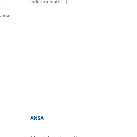
Decreto giustizia-migranti:
averso
cosa cambia per notai,
magistrati e avvocati
6 Agosto 2026
Dall’esame forense
alla responsabilità
professionale fino
alla permanenza negli uffici. Le
novità per gli operatori del
diritto, slittamenti inclusi
[...]
ANSA
Moody's mette sotto