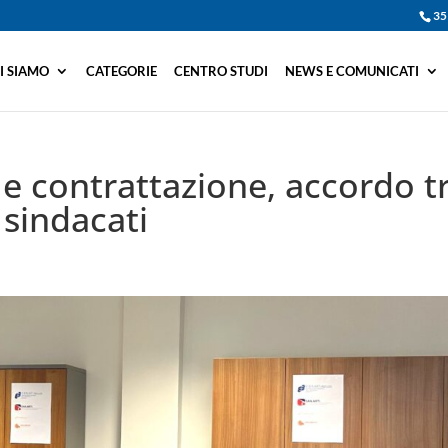
35
I SIAMO
CATEGORIE
CENTRO STUDI
NEWS E COMUNICATI
 e contrattazione, accordo t
 sindacati