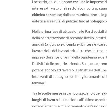
L’accordo, dal quale sono
escluse le imprese d
interessati, visto che i settori coinvolti spazian
chimica ceramica
; dalla
comunicazione
al
leg
estetica
ai
servizi di pulizie
; fino al
noleggio 
Nella prima fase di attuazione le Parti social
della contrattazione di secondo livello in tutti
annuali (a giugno e dicembre). L’intesa è «cara
lavoratrici e dei lavoratori» oltre che dal ric
impresa durante gli anni della pandemia e dei t
l’attività delle proprie aziende. Su queste pre
potenziandolo attraverso la struttura dell’Ebr
interventi di sostegno per il miglioramento dell
familiari.
Tra le scelte messe in campo spiccano quelle de
luoghi di lavoro
. In relazione all’ultimo aspett
potenziamento e miglioramento dell’azione di p