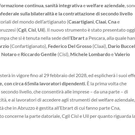
formazione continua
,
sanità integrativa
e
welfare aziendale
, son
ederale sulla bilateralità e la contrattazione di secondo livello
toriali del mondo dell’artigianato (
Casartigiani
,
Claai
,
Cna
e
bruzzesi (
Cgil
,
Cisl
,
Uil
). Il nuovo strumento è stato presentato ogg
mpa che si è tenuta nella sede dell’
Ebrart
a Pescara, alla quale ha
arzio
(Confartigianato),
Federico Del Grosso
(Claai),
Dario Buccel
i Notaro
e
Riccardo Gentile
(Cisl),
Michele Lombardo
e
Valerio
erà in vigore fino al 29 febbraio del 2028, ed esplicherà i suoi effe
e, con circa 65mila lavoratori dipendenti
. È la prima volta che
i secondo livello, che consentirà alle imprese – da una parte – di
icità, e ai lavoratori di accedere agli strumenti del welfare aziendale
tà che in Abruzzo è gestita all’Ebrart di cui fanno parte Cna,
o concerne la parte datoriale, Cgil Cisl e Uil per quanto riguarda l