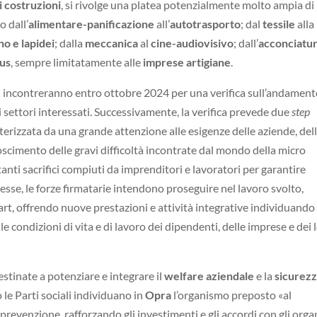
i costruzioni
, si rivolge una platea potenzialmente molto ampia di
o dall’
alimentare-panificazione
all’
autotrasporto
; dal
tessile
alla
no e lapidei
; dalla
meccanica
al
cine-audiovisivo
; dall’
acconciatu
bus
, sempre limitatamente alle
imprese artigiane
.
i si incontreranno entro ottobre 2024 per una verifica sull’andamen
 i settori interessati. Successivamente, la verifica prevede due
step
tterizzata da una grande attenzione alle esigenze delle aziende, del
onoscimento delle gravi difficoltà incontrate dal mondo della micro
anti sacrifici compiuti da imprenditori e lavoratori per garantire
messe, le forze firmatarie intendono proseguire nel lavoro svolto,
art, offrendo nuove prestazioni e attività integrative individuando
e condizioni di vita e di lavoro dei dipendenti, delle imprese e dei 
stinate a potenziare e integrare il
welfare aziendale
e la
sicurezz
o le Parti sociali individuano in
Opra
l’organismo preposto «al
revenzione, rafforzando gli investimenti e gli accordi con gli orga