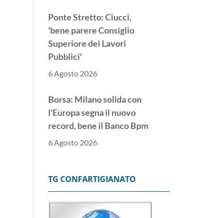
Ponte Stretto: Ciucci,
'bene parere Consiglio
Superiore dei Lavori
Pubblici'
6 Agosto 2026
Borsa: Milano solida con
l'Europa segna il nuovo
record, bene il Banco Bpm
6 Agosto 2026
Donnet, 'risultati
eccellenti, avanti con
TG CONFARTIGIANATO
l'intelligenza artificiale'
6 Agosto 2026