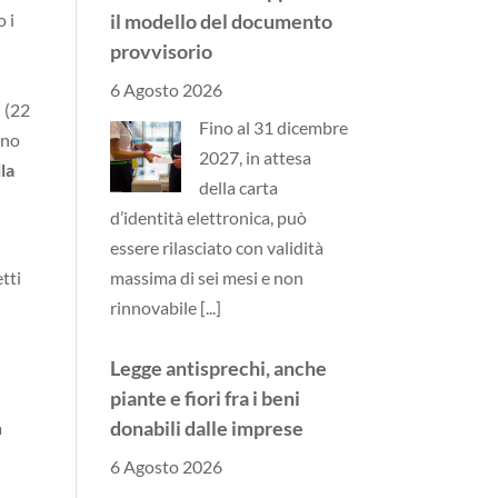
il modello del documento
o i
provvisorio
6 Agosto 2026
i (22
Fino al 31 dicembre
nno
2027, in attesa
la
della carta
d’identità elettronica, può
essere rilasciato con validità
massima di sei mesi e non
tti
rinnovabile
[...]
Legge antisprechi, anche
,
piante e fiori fra i beni
donabili dalle imprese
a
6 Agosto 2026
Si allarga il paniere