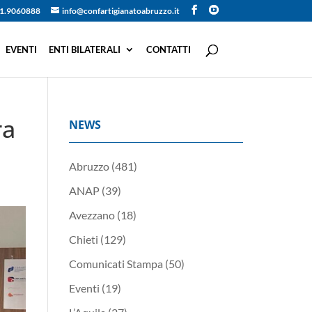
1.9060888
info@confartigianatoabruzzo.it
EVENTI
ENTI BILATERALI
CONTATTI
ra
NEWS
Abruzzo
(481)
ANAP
(39)
Avezzano
(18)
Chieti
(129)
Comunicati Stampa
(50)
Eventi
(19)