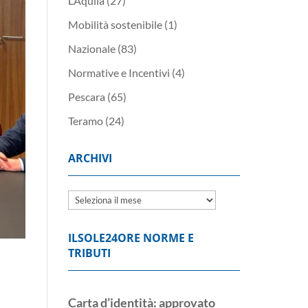
L’Aquila
(27)
Mobilità sostenibile
(1)
Nazionale
(83)
Normative e Incentivi
(4)
Pescara
(65)
Teramo
(24)
ARCHIVI
Archivi
ILSOLE24ORE NORME E
TRIBUTI
Carta d’identità: approvato