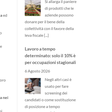
di prodotti che le
aziende possono
ra
ed
donare per il bene della
collettività con il favore della
leva fiscale
[...]
to
Lavoro a tempo
le
determinato: solo il 10% è
per occupazioni stagionali
6 Agosto 2026
Negli altri casi è
loro
usato per fare
screening dei
candidati o come sostituzione
a nei
di posizione a tempo
indeterminato
[...]
ni