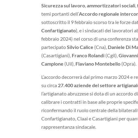
Sicurezza sul lavoro
,
ammortizzatori sociali
,
temi portanti dell’
Accordo regionale interconf
sottoscritto il 9 febbraio scorso tra le forze da
Confartigianato
), e i sindacati dei lavoratori a
febbraio 2024) nel corso di una conferenza sta
partecipato
Silvio Calice
(Cna),
Daniele Di M
(Casartigiani),
Franco Rolandi
(Cgil),
Giovann
Camplone
(Uil),
Flaviano Montebello
(Opra)
.
L’accordo decorrerà dal primo marzo 2024 e rest
su circa
27.400 aziende del settore artigianal
l’artigianato abruzzese si dota di un accordo d
calibrare i contratti in base alle proprie specif
riconfermando il ruolo centrale della bilaterali
Confartigianato, Claai e Casartigiani per quant
rappresentanza sindacale.