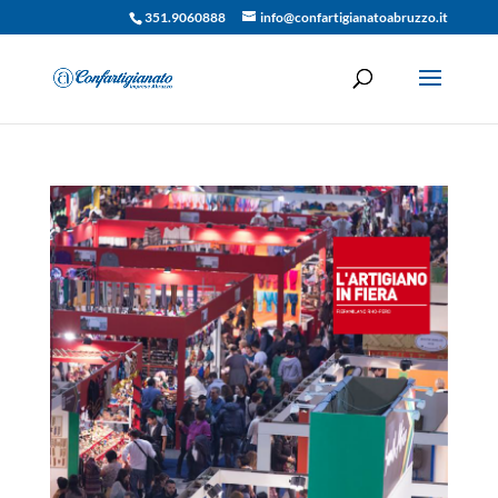
351.9060888
info@confartigianatoabruzzo.it