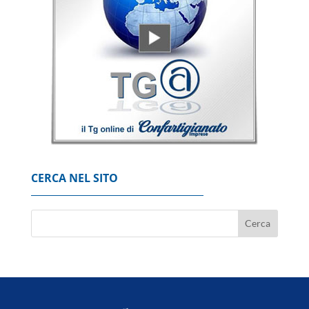
7 Agosto 2026
Ita, nel semestre perde 140 milioni, ma
'procede nella direzione giusta'
7 Agosto 2026
Siccità, costi triplicati per l'Italia con 2 gradi
in più
7 Agosto 2026
CERCA NEL SITO
All'Italia la siccità può costare fino a 74
miliardi
7 Agosto 2026