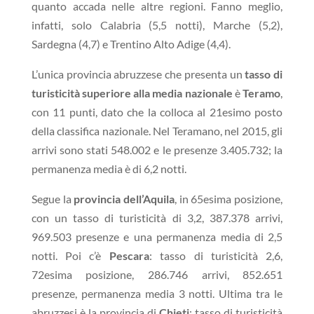
quanto accada nelle altre regioni. Fanno meglio,
infatti, solo Calabria (5,5 notti), Marche (5,2),
Sardegna (4,7) e Trentino Alto Adige (4,4).
L’unica provincia abruzzese che presenta un
tasso di
turisticità superiore alla media nazionale
è
Teramo
,
con 11 punti, dato che la colloca al 21esimo posto
della classifica nazionale. Nel Teramano, nel 2015, gli
arrivi sono stati 548.002 e le presenze 3.405.732; la
permanenza media è di 6,2 notti.
Segue la
provincia dell’Aquila
, in 65esima posizione,
con un tasso di turisticità di 3,2, 387.378 arrivi,
969.503 presenze e una permanenza media di 2,5
notti. Poi c’è
Pescara
: tasso di turisticità 2,6,
72esima posizione, 286.746 arrivi, 852.651
presenze, permanenza media 3 notti. Ultima tra le
abruzzesi è la provincia di
Chieti
: tasso di turisticità