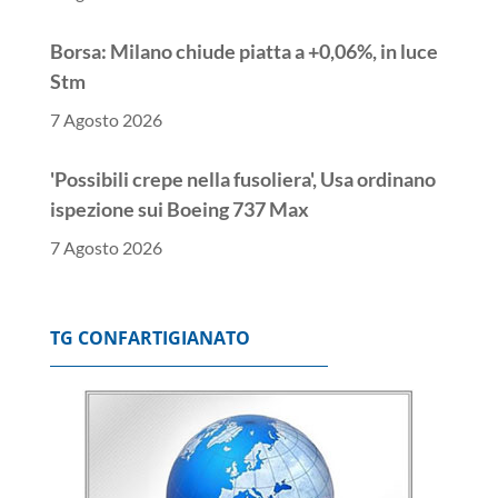
Borsa: Milano chiude piatta a +0,06%, in luce
Stm
7 Agosto 2026
'Possibili crepe nella fusoliera', Usa ordinano
ispezione sui Boeing 737 Max
7 Agosto 2026
Nuovo sciopero alla Diageo, il 27 presidio in
Assolombarda
TG CONFARTIGIANATO
7 Agosto 2026
Foti, via libera Commissione Ue a revisione
Pnrr presentata da Italia