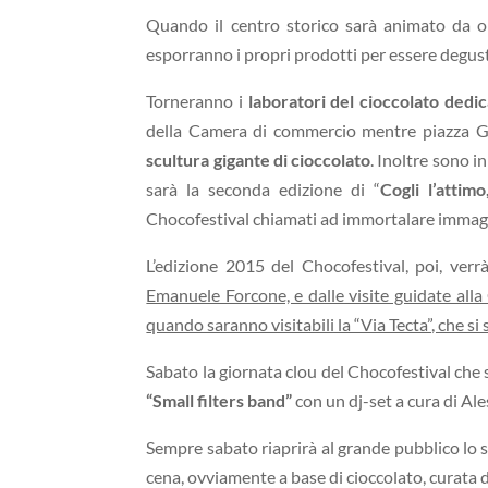
Quando il centro storico sarà animato da olt
esporranno i propri prodotti per essere degust
Torneranno i
laboratori del cioccolato dedica
della Camera di commercio mentre piazza Gi
scultura gigante di cioccolato
. Inoltre sono 
sarà la seconda edizione di “
Cogli l’attimo
Chocofestival chiamati ad immortalare immagin
L’edizione 2015 del Chocofestival, poi, verrà
Emanuele Forcone, e dalle visite guidate al
quando saranno visitabili la “Via Tecta”, che si 
Sabato la giornata clou del Chocofestival che si
“Small filters band”
con un dj-set a cura di Al
Sempre sabato riaprirà al grande pubblico lo 
cena, ovviamente a base di cioccolato, curata 