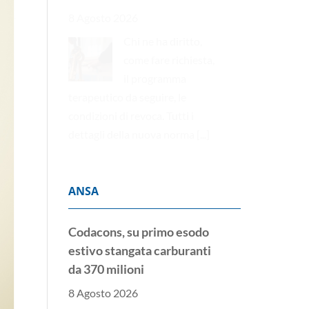
8 Agosto 2026
Chi ne ha diritto,
come fare richiesta,
il programma
terapeutico da seguire, le
condizioni di revoca. Tutti i
dettagli della nuova norma
[...]
ANSA
Codacons, su primo esodo
estivo stangata carburanti
da 370 milioni
8 Agosto 2026