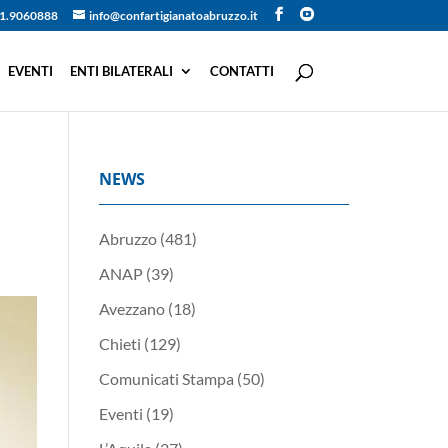
1.9060888
info@confartigianatoabruzzo.it
EVENTI
ENTI BILATERALI
CONTATTI
NEWS
Abruzzo
(481)
ANAP
(39)
Avezzano
(18)
Chieti
(129)
Comunicati Stampa
(50)
Eventi
(19)