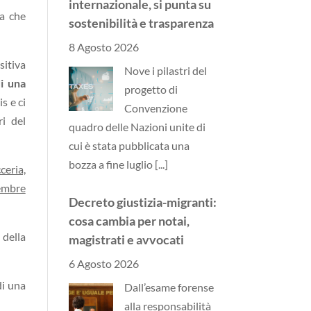
internazionale, si punta su
ia che
sostenibilità e trasparenza
8 Agosto 2026
sitiva
Nove i pilastri del
di una
progetto di
s e ci
Convenzione
ri del
quadro delle Nazioni unite di
cui è stata pubblicata una
bozza a fine luglio
[...]
ceria,
vembre
Decreto giustizia-migranti:
cosa cambia per notai,
 della
magistrati e avvocati
6 Agosto 2026
di una
Dall’esame forense
alla responsabilità