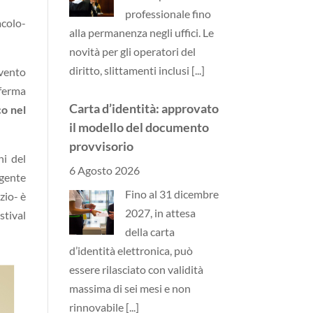
professionale fino
acolo-
alla permanenza negli uffici. Le
novità per gli operatori del
diritto, slittamenti inclusi
[...]
evento
fferma
Carta d’identità: approvato
co nel
il modello del documento
provvisorio
ni del
6 Agosto 2026
ngente
Fino al 31 dicembre
zio- è
2027, in attesa
stival
della carta
d’identità elettronica, può
essere rilasciato con validità
massima di sei mesi e non
rinnovabile
[...]