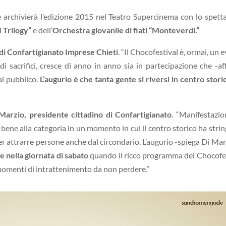
e archivierà l’edizione 2015 nel Teatro Supercinema con lo spett
I Trilogy”
e dell’
Orchestra giovanile di fiati “Monteverdi.”
di Confartigianato Imprese Chieti
. “Il Chocofestival è, ormai, un 
di sacrifici, cresce di anno in anno sia in partecipazione che -a
al pubblico.
L’augurio è che tanta gente si riversi in centro stori
Marzio, presidente cittadino di Confartigianato
. “Manifestazio
bene alla categoria in un momento in cui il centro storico ha stri
r attrarre persone anche dal circondario. L’augurio -spiega Di Mar
le nella giornata di sabato
quando il ricco programma del Chocofe
 momenti di intrattenimento da non perdere.”