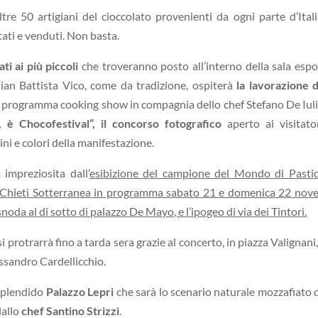
re 50 artigiani del cioccolato provenienti da ogni parte d’Ital
ati e venduti. Non basta.
ti ai più piccoli
che troveranno posto all’interno della sala espo
an Battista Vico, come da tradizione, ospiterà
la lavorazione 
in programma cooking show in compagnia dello chef Stefano De Iulii
, è Chocofestival”, il
concorso fotografico
aperto ai visitato
i e colori della manifestazione.
 impreziosita dall’
esibizione del campione del Mondo di Pastic
la Chieti Sotterranea in programma sabato 21 e domenica 22 no
snoda al di sotto di palazzo De Mayo, e l’ipogeo di via dei Tintori.
 protrarrà fino a tarda sera grazie al concerto, in piazza Valignani,
essandro Cardellicchio.
splendido
Palazzo Lepri
che sarà lo scenario naturale mozzafiato 
dallo
chef Santino Strizzi
.