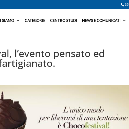
35
I SIAMO
CATEGORIE
CENTRO STUDI
NEWS E COMUNICATI
val, l’evento pensato ed
artigianato.