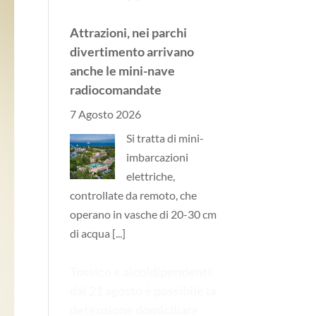
Attrazioni, nei parchi
divertimento arrivano
anche le mini-nave
radiocomandate
7 Agosto 2026
Si tratta di mini-
imbarcazioni
elettriche,
controllate da remoto, che
operano in vasche di 20-30 cm
di acqua
[...]
Tossico e alcoldipendenti:
dal 21 agosto è possibile la
detenzione domiciliare