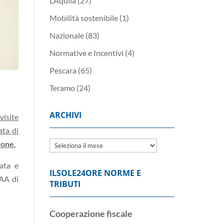
L’Aquila
(27)
Mobilità sostenibile
(1)
Nazionale
(83)
Normative e Incentivi
(4)
Pescara
(65)
Teramo
(24)
ARCHIVI
visite
ata di
cone
.
Archivi
eata e
ILSOLE24ORE NORME E
IAA di
TRIBUTI
Cooperazione fiscale