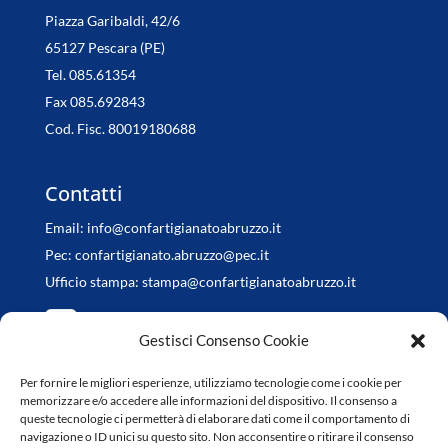
Piazza Garibaldi, 42/6
65127 Pescara (PE)
Tel. 085.61354
Fax 085.692843
Cod. Fisc. 80019180688
Contatti
Email:
info@confartigianatoabruzzo.it
Pec:
confartigianato.abruzzo@pec.it
Ufficio stampa:
stampa@confartigianatoabruzzo.it
Gestisci Consenso Cookie
Per fornire le migliori esperienze, utilizziamo tecnologie come i cookie per
Orari di apertura
memorizzare e/o accedere alle informazioni del dispositivo. Il consenso a
queste tecnologie ci permetterà di elaborare dati come il comportamento di
da Lunedì a Venerdì
navigazione o ID unici su questo sito. Non acconsentire o ritirare il consenso