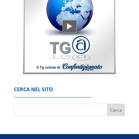
+0,69%
7 Agosto 2026
Borsa: Milano chiude piatta a +0,06%, in luce
Stm
7 Agosto 2026
'Possibili crepe nella fusoliera', Usa ordinano
ispezione sui Boeing 737 Max
7 Agosto 2026
CERCA NEL SITO
Codacons, su primo esodo estivo stangata
carburanti da 370 milioni
8 Agosto 2026