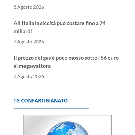
8 Agosto 2026
All'Italia la siccità può costare fino a 74
miliardi
7 Agosto 2026
Il prezzo del gas è poco mosso sotto i 56 euro
al megawattora
7 Agosto 2026
Lo spread tra Btp e Bund chiude poco mosso a
ridosso dei 77 punti base
TG CONFARTIGIANATO
7 Agosto 2026
Borsa: l'Europa chiude positiva, Francoforte