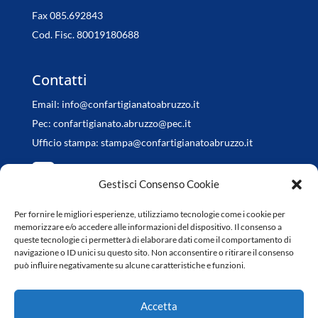
Fax 085.692843
Cod. Fisc. 80019180688
Contatti
Email:
info@confartigianatoabruzzo.it
Pec:
confartigianato.abruzzo@pec.it
Ufficio stampa:
stampa@confartigianatoabruzzo.it
Gestisci Consenso Cookie
Per fornire le migliori esperienze, utilizziamo tecnologie come i cookie per
Orari di apertura
memorizzare e/o accedere alle informazioni del dispositivo. Il consenso a
queste tecnologie ci permetterà di elaborare dati come il comportamento di
da Lunedì a Venerdì
navigazione o ID unici su questo sito. Non acconsentire o ritirare il consenso
può influire negativamente su alcune caratteristiche e funzioni.
8.30-13.00 / 14.30-18.00
Accetta