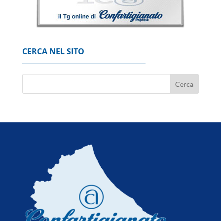
'Possibili crepe nella fusoliera', Usa ordinano
ispezione sui Boeing 737 Max
7 Agosto 2026
CERCA NEL SITO
Codacons, su primo esodo estivo stangata
carburanti da 370 milioni
8 Agosto 2026