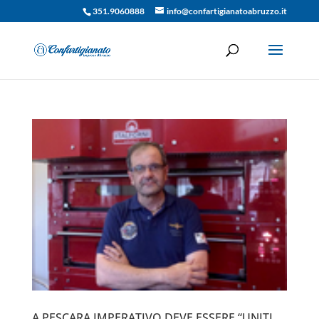
351.9060888
info@confartigianatoabruzzo.it
A PESCARA IMPERATIVO DEVE ESSERE “UNITI