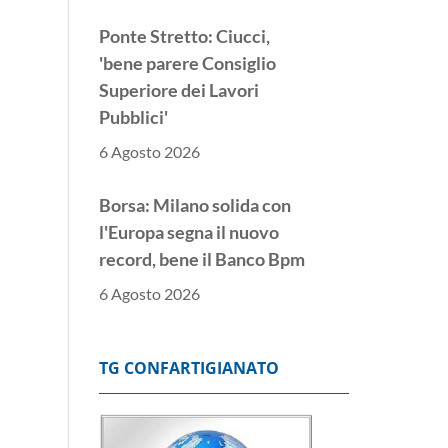
Ponte Stretto: Ciucci,
'bene parere Consiglio
Superiore dei Lavori
Pubblici'
6 Agosto 2026
Borsa: Milano solida con
l'Europa segna il nuovo
record, bene il Banco Bpm
6 Agosto 2026
Donnet, 'risultati
eccellenti, avanti con
TG CONFARTIGIANATO
l'intelligenza artificiale'
6 Agosto 2026