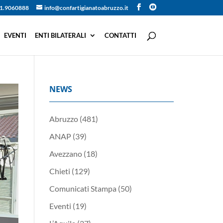
1.9060888
info@confartigianatoabruzzo.it
EVENTI
ENTI BILATERALI
CONTATTI
NEWS
Abruzzo
(481)
ANAP
(39)
Avezzano
(18)
Chieti
(129)
Comunicati Stampa
(50)
Eventi
(19)