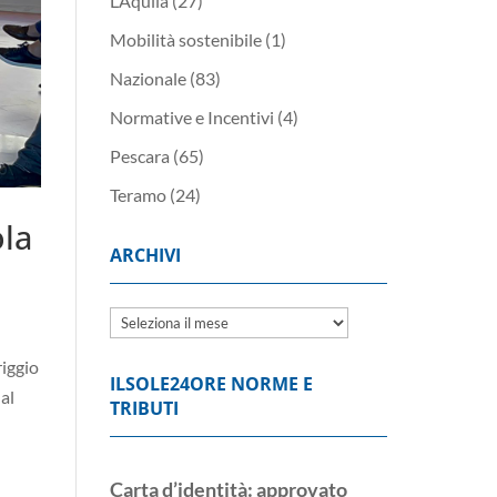
L’Aquila
(27)
Mobilità sostenibile
(1)
Nazionale
(83)
Normative e Incentivi
(4)
Pescara
(65)
Teramo
(24)
ola
ARCHIVI
Archivi
riggio
ILSOLE24ORE NORME E
 al
TRIBUTI
Carta d’identità: approvato