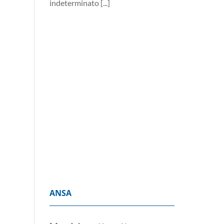
Decreto giustizia-migranti:
cosa cambia per notai,
magistrati e avvocati
6 Agosto 2026
Dall’esame forense
alla responsabilità
professionale fino
alla permanenza negli uffici. Le
novità per gli operatori del
diritto, slittamenti inclusi
[...]
ANSA
Moody's mette sotto