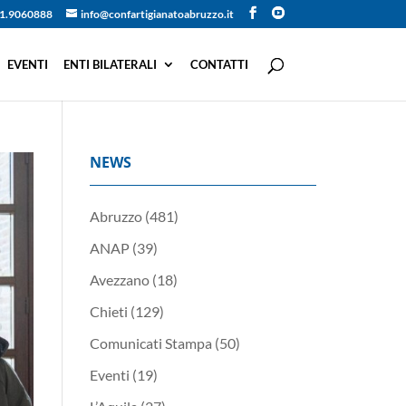
1.9060888
info@confartigianatoabruzzo.it
EVENTI
ENTI BILATERALI
CONTATTI
NEWS
Abruzzo
(481)
ANAP
(39)
Avezzano
(18)
Chieti
(129)
Comunicati Stampa
(50)
Eventi
(19)