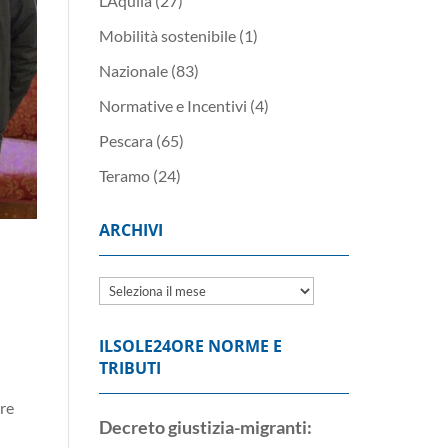
L’Aquila
(27)
Mobilità sostenibile
(1)
Nazionale
(83)
Normative e Incentivi
(4)
Pescara
(65)
Teramo
(24)
ARCHIVI
Archivi
ILSOLE24ORE NORME E
TRIBUTI
bre
Decreto giustizia-migranti: