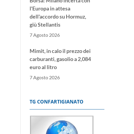
Borsa: Milano incerta con
l'Europa in attesa
dell'accordo su Hormuz,
giù Stellantis
7 Agosto 2026
Mimit, in calo il prezzo dei
carburanti, gasolio a 2,084
euro al litro
7 Agosto 2026
Borsa: l'Europa parte
incerta, Londra piatta
TG CONFARTIGIANATO
7 Agosto 2026
Borsa: Milano apre in