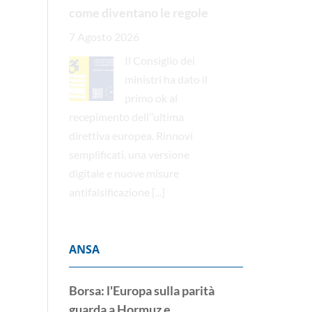
come diventano le regole
7 Agosto 2026
Il Consiglio dei
ministri ha dato il
primo ok al
recepimento dell’’ultima
direttiva europea. Rinnovi
semplificati, una versione
digitale e nuove misure
antifalsificazione
[...]
ANSA
Borsa: l'Europa sulla parità
guarda a Hormuz e