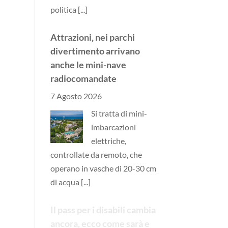
politica
[...]
Attrazioni, nei parchi
divertimento arrivano
anche le mini-nave
radiocomandate
7 Agosto 2026
Si tratta di mini-
imbarcazioni
elettriche,
controllate da remoto, che
operano in vasche di 20-30 cm
di acqua
[...]
Il pass per i disabili cambia
ancora, ecco come sarà e