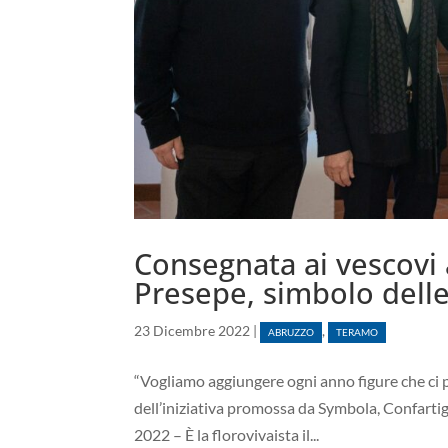
Consegnata ai vescovi a
Presepe, simbolo delle
23 Dicembre 2022
|
,
ABRUZZO
TERAMO
“Vogliamo aggiungere ogni anno figure che ci p
dell’iniziativa promossa da Symbola, Confartig
2022 – È la florovivaista il...