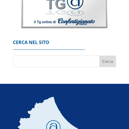
7 Agosto 2026
'Possibili crepe nella fusoliera', Usa ordinano
ispezione sui Boeing 737 Max
7 Agosto 2026
CERCA NEL SITO
Codacons, su primo esodo estivo stangata
carburanti da 370 milioni
8 Agosto 2026