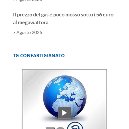
Il prezzo del gas è poco mosso sotto i 56 euro
al megawattora
7 Agosto 2026
Lo spread tra Btp e Bund chiude poco mosso a
ridosso dei 77 punti base
TG CONFARTIGIANATO
7 Agosto 2026
Borsa: l'Europa chiude positiva, Francoforte
+0,69%
7 Agosto 2026
Borsa: Milano chiude piatta a +0,06%, in luce
Stm