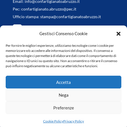
Email:
info@confartigianatoabruzzo.it
Pec:
confartigianato.abruzzo@pec.it
Ufficio stampa:
stampa@confartigianatoabruzzo.it
Gestisci Consenso Cookie
Per fornire le migliori esperienze, utilizziamo tecnologie come i cookie per
Orari di apertura
memorizzare e/o accedere alle informazioni del dispositivo. Il consenso a
queste tecnologie ci permetterà di elaborare dati come il comportamento di
da Lunedì a Venerdì
navigazione o ID unici su questo sito. Non acconsentire o ritirare il consenso
può influire negativamente su alcune caratteristiche e funzioni.
8.30-13.00 / 14.30-18.00
Accetta
Nega
Preferenze
Copyright © 2022 Confartigianato Abruzzo | Web Design
Genesi.it
|
Privacy Policy
|
Cookie Policy
Cookie Policy
Privacy Policy