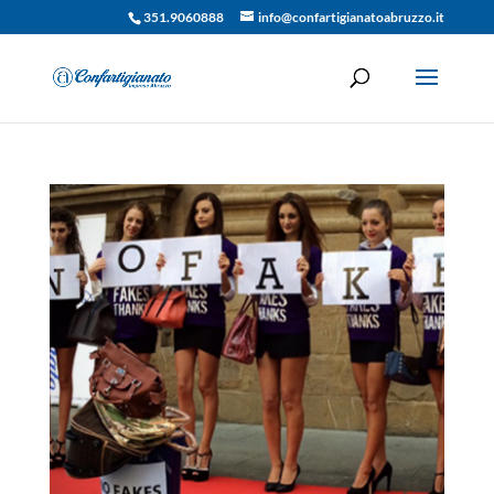
351.9060888
info@confartigianatoabruzzo.it