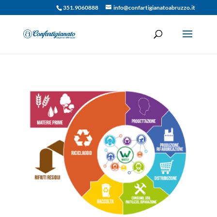
351.9060888
info@confartigianatoabruzzo.it