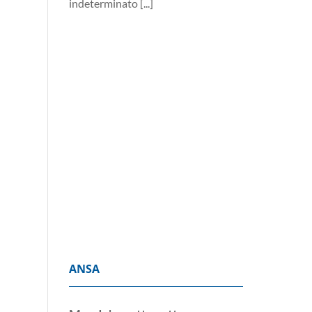
Decreto giustizia-migranti:
cosa cambia per notai,
magistrati e avvocati
6 Agosto 2026
Dall’esame forense
alla responsabilità
professionale fino
alla permanenza negli uffici. Le
novità per gli operatori del
diritto, slittamenti inclusi
[...]
ANSA
Moody's mette sotto