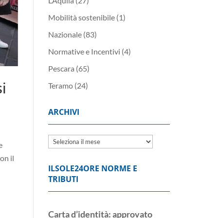
L’Aquila
(27)
Mobilità sostenibile
(1)
Nazionale
(83)
Normative e Incentivi
(4)
Pescara
(65)
i
Teramo
(24)
ARCHIVI
Archivi
e
on il
ILSOLE24ORE NORME E
TRIBUTI
Carta d’identità: approvato