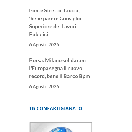
Ponte Stretto: Ciucci,
'bene parere Consiglio
Superiore dei Lavori
Pubblici'
6 Agosto 2026
Borsa: Milano solida con
l'Europa segna il nuovo
record, bene il Banco Bpm
6 Agosto 2026
Donnet, 'risultati
eccellenti, avanti con
TG CONFARTIGIANATO
l'intelligenza artificiale'
6 Agosto 2026