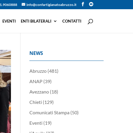
1.9060888
info@confartigianatoabruzzo.it
EVENTI
ENTI BILATERALI
CONTATTI
NEWS
Abruzzo
(481)
ANAP
(39)
Avezzano
(18)
Chieti
(129)
Comunicati Stampa
(50)
Eventi
(19)