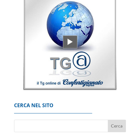
Semestre record per Mediobanca, l'utile
cresce a 711,2 milioni
6 Agosto 2026
Il gas in forte rialzo (+6%) a 55 euro al
Megawattora
6 Agosto 2026
Borsa: l'Europa conclude in tenuta, fiacca
Londra
6 Agosto 2026
CERCA NEL SITO
Il petrolio chiude in rialzo a New York a 77,39
dollari al barile
6 Agosto 2026