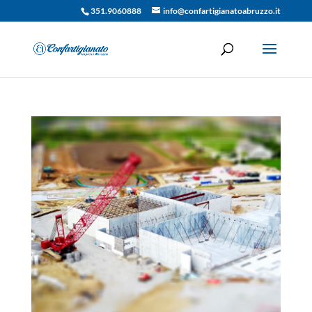
351.9060888
info@confartigianatoabruzzo.it