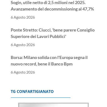
Sogin, utile netto di 2,5 milioni nel 2025.
Avanzamento del decommissioning al 47,7%
6 Agosto 2026
Ponte Stretto: Ciucci, 'bene parere Consiglio
Superiore dei Lavori Pubblici'
6 Agosto 2026
Borsa: Milano solida con l'Europa segna il
nuovo record, bene il Banco Bpm
6 Agosto 2026
Donnet, 'risultati eccellenti, avanti con
l'intelligenza artificiale'
TG CONFARTIGIANATO
6 Agosto 2026