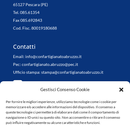
65127 Pescara (PE)
Tel. 085.61354
Fax 085.692843
Cod. Fisc. 80019180688
Contatti
Email:
info@confartigianatoabruzzo.it
Pec:
confartigianato.abruzzo@pec.it
Ufficio stampa:
stampa@confartigianatoabruzzo.it
Gestisci Consenso Cookie
Per fornire le migliori esperienze, utilizziamo tecnologie come i cookie per
Orari di apertura
memorizzare e/o accedere alle informazioni del dispositivo. Il consenso a
queste tecnologie ci permetterà di elaborare dati come il comportamento di
da Lunedì a Venerdì
navigazione o ID unici su questo sito. Non acconsentire o ritirare il consenso
può influire negativamente su alcune caratteristiche e funzioni.
8.30-13.00 / 14.30-18.00