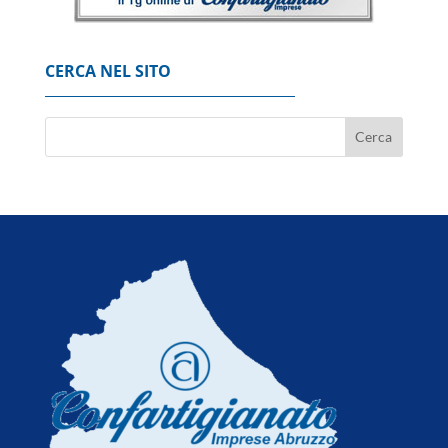
ispezione sui Boeing 737 Max
7 Agosto 2026
CERCA NEL SITO
Codacons, su primo esodo estivo stangata
carburanti da 370 milioni
8 Agosto 2026