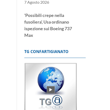
7 Agosto 2026
'Possibili crepe nella
fusoliera', Usa ordinano
ispezione sui Boeing 737
Max
7 Agosto 2026
Nuovo sciopero alla
Diageo, il 27 presidio in
TG CONFARTIGIANATO
Assolombarda
7 Agosto 2026
Foti, via libera
Commissione Ue a
revisione Pnrr presentata