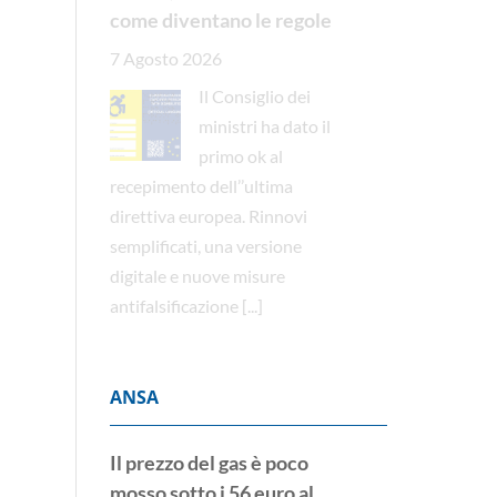
come diventano le regole
7 Agosto 2026
Il Consiglio dei
ministri ha dato il
primo ok al
recepimento dell’’ultima
direttiva europea. Rinnovi
semplificati, una versione
digitale e nuove misure
antifalsificazione
[...]
ANSA
Il prezzo del gas è poco
mosso sotto i 56 euro al