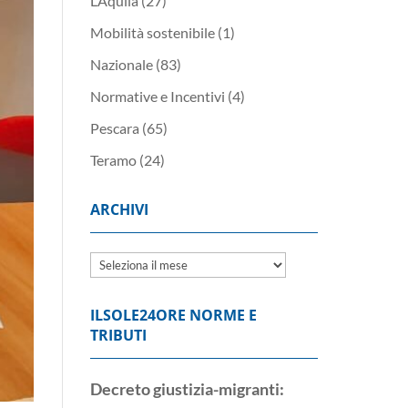
L’Aquila
(27)
Mobilità sostenibile
(1)
Nazionale
(83)
Normative e Incentivi
(4)
Pescara
(65)
Teramo
(24)
ARCHIVI
Archivi
ILSOLE24ORE NORME E
TRIBUTI
Decreto giustizia-migranti: