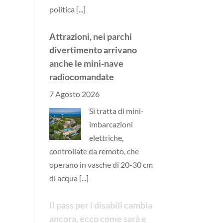
politica
[...]
Attrazioni, nei parchi
divertimento arrivano
anche le mini-nave
radiocomandate
7 Agosto 2026
Si tratta di mini-
imbarcazioni
elettriche,
controllate da remoto, che
operano in vasche di 20-30 cm
di acqua
[...]
Il pass per i disabili cambia
ancora, ecco come sarà e