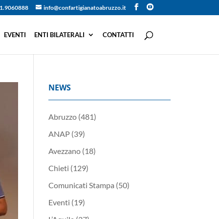
1.9060888
info@confartigianatoabruzzo.it
EVENTI
ENTI BILATERALI
CONTATTI
NEWS
Abruzzo
(481)
ANAP
(39)
Avezzano
(18)
Chieti
(129)
Comunicati Stampa
(50)
Eventi
(19)