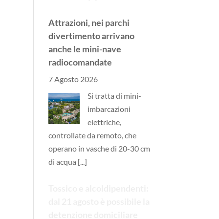
Attrazioni, nei parchi
divertimento arrivano
anche le mini-nave
radiocomandate
7 Agosto 2026
Si tratta di mini-
imbarcazioni
elettriche,
controllate da remoto, che
operano in vasche di 20-30 cm
di acqua
[...]
Tossico e alcoldipendenti:
dal 21 agosto è possibile la
detenzione domiciliare