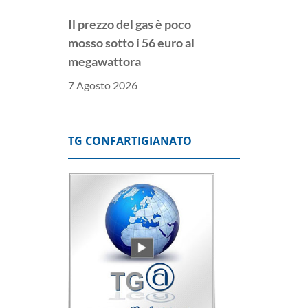
Il prezzo del gas è poco
mosso sotto i 56 euro al
megawattora
7 Agosto 2026
Lo spread tra Btp e Bund
chiude poco mosso a
TG CONFARTIGIANATO
ridosso dei 77 punti base
7 Agosto 2026
Borsa: l'Europa chiude
positiva, Francoforte
+0,69%
7 Agosto 2026