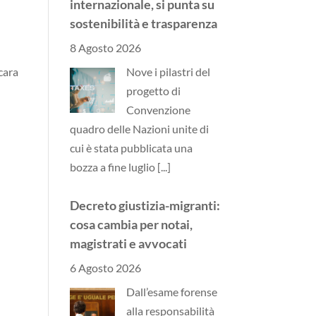
internazionale, si punta su
sostenibilità e trasparenza
8 Agosto 2026
scara
Nove i pilastri del
progetto di
Convenzione
quadro delle Nazioni unite di
cui è stata pubblicata una
bozza a fine luglio
[...]
Decreto giustizia-migranti:
cosa cambia per notai,
magistrati e avvocati
6 Agosto 2026
Dall’esame forense
alla responsabilità