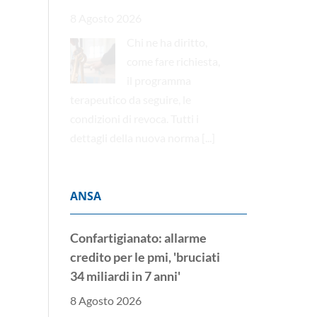
8 Agosto 2026
Chi ne ha diritto,
come fare richiesta,
il programma
terapeutico da seguire, le
condizioni di revoca. Tutti i
dettagli della nuova norma
[...]
ANSA
Confartigianato: allarme
credito per le pmi, 'bruciati
34 miliardi in 7 anni'
8 Agosto 2026