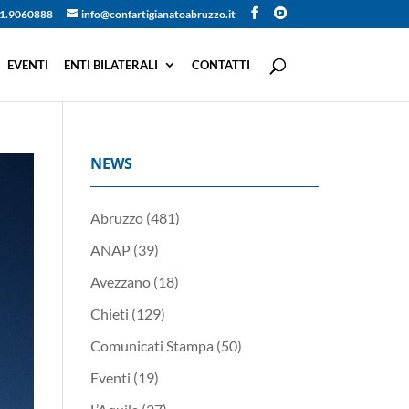
1.9060888
info@confartigianatoabruzzo.it
EVENTI
ENTI BILATERALI
CONTATTI
NEWS
Abruzzo
(481)
ANAP
(39)
Avezzano
(18)
Chieti
(129)
Comunicati Stampa
(50)
Eventi
(19)