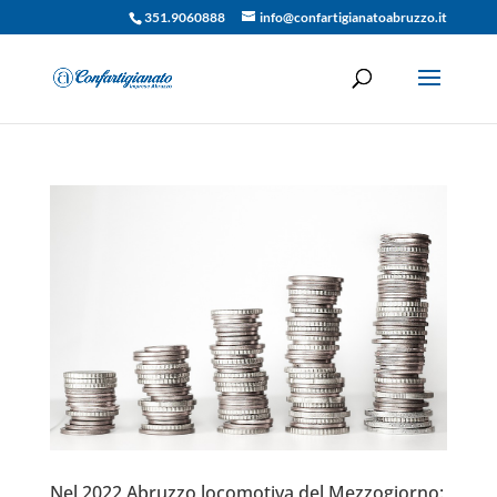
351.9060888
info@confartigianatoabruzzo.it
Nel 2022 Abruzzo locomotiva del Mezzogiorno: