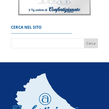
'Possibili crepe nella fusoliera', Usa ordinano
ispezione sui Boeing 737 Max
7 Agosto 2026
CERCA NEL SITO
Codacons, su primo esodo estivo stangata
carburanti da 370 milioni
8 Agosto 2026