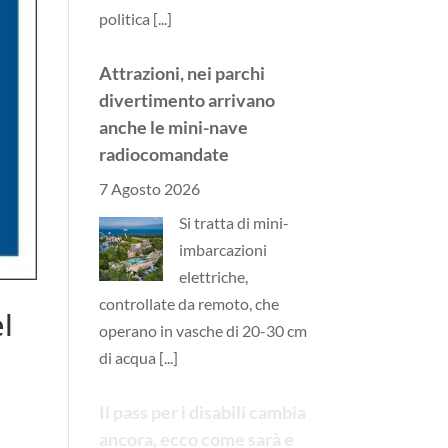
politica
[...]
Attrazioni, nei parchi
divertimento arrivano
anche le mini-nave
radiocomandate
7 Agosto 2026
Si tratta di mini-
imbarcazioni
elettriche,
controllate da remoto, che
l
operano in vasche di 20-30 cm
di acqua
[...]
Il pass per i disabili cambia
ancora, ecco come sarà e