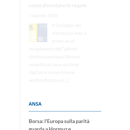
come diventano le regole
7 Agosto 2026
Il Consiglio dei
ministri ha dato il
primo ok al
recepimento dell’’ultima
direttiva europea. Rinnovi
semplificati, una versione
digitale e nuove misure
antifalsificazione
[...]
ANSA
Borsa: l'Europa sulla parità
guarda a Hormuz e