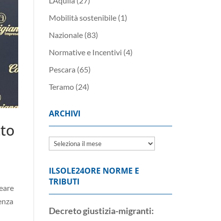
L’Aquila
(27)
Mobilità sostenibile
(1)
Nazionale
(83)
Normative e Incentivi
(4)
Pescara
(65)
Teramo
(24)
ARCHIVI
tto
Archivi
ILSOLE24ORE NORME E
TRIBUTI
neare
denza
Decreto giustizia-migranti: