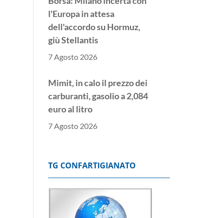
Borsa: Milano incerta con
l'Europa in attesa
dell'accordo su Hormuz,
giù Stellantis
7 Agosto 2026
Mimit, in calo il prezzo dei
carburanti, gasolio a 2,084
euro al litro
7 Agosto 2026
Borsa: l'Europa parte
incerta, Londra piatta
TG CONFARTIGIANATO
7 Agosto 2026
Borsa: Milano apre in