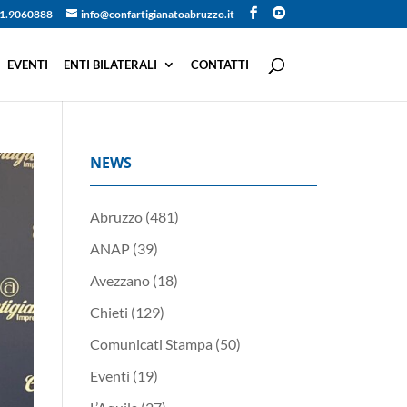
1.9060888
info@confartigianatoabruzzo.it
EVENTI
ENTI BILATERALI
CONTATTI
NEWS
Abruzzo
(481)
ANAP
(39)
Avezzano
(18)
Chieti
(129)
Comunicati Stampa
(50)
Eventi
(19)