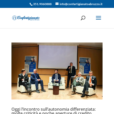
351.9060888
info@confartigianatoabruzzo.it
Oggi l’incontro sull’autonomia differenziata:
molte criticità e poche aperture di credito