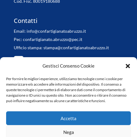
Cod. Fisc. 80019180688
Contatti
Email:
info@confartigianatoabruzzo.it
Pec:
confartigianato.abruzzo@pec.it
Ufficio stampa:
stampa@confartigianatoabruzzo.it
Gestisci Consenso Cookie
Per fornire le migliori esperienze, utilizziamo tecnologie come i cookie per
Orari di apertura
memorizzare e/o accedere alle informazioni del dispositivo. Il consenso a
queste tecnologie ci permetterà di elaborare dati come il comportamento di
da Lunedì a Venerdì
navigazione o ID unici su questo sito. Non acconsentire o ritirare il consenso
può influire negativamente su alcune caratteristiche e funzioni.
8.30-13.00 / 14.30-18.00
Accetta
Nega