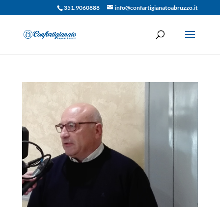
351.9060888
info@confartigianatoabruzzo.it