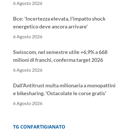
6 Agosto 2026
Bce: 'Incertezza elevata, l'impatto shock
energetico deve ancora arrivare'
6 Agosto 2026
Swisscom, nel semestre utile +6,9% a 668
milioni di franchi, conferma target 2026
6 Agosto 2026
Dall'Antitrust multa milionaria a monopattini
e bikesharing. 'Ostacolate le corse gratis'
6 Agosto 2026
++ Antitrust, 'ostacolo a corse gratis', multa
milionaria a monopattini e bikesharing ++
TG CONFARTIGIANATO