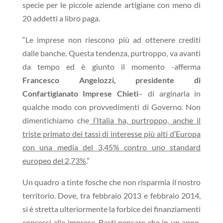
specie per le piccole aziende artigiane con meno di
20 addetti a libro paga.
“Le imprese non riescono più ad ottenere crediti
dalle banche. Questa tendenza, purtroppo, va avanti
da tempo ed è giunto il momento -afferma
Francesco Angelozzi, presidente di
Confartigianato Imprese Chieti
– di arginarla in
qualche modo con provvedimenti di Governo. Non
dimentichiamo che
l’Italia ha, purtroppo, anche il
triste primato dei tassi di interesse più alti d’Europa
con una media del 3,45% contro uno standard
europeo del 2,73%
.”
Un quadro a tinte fosche che non risparmia il nostro
territorio. Dove, tra febbraio 2013 e febbraio 2014,
si è stretta ulteriormente la forbice dei finanziamenti
concessi alle imprese. Basti pensare che in un anno,