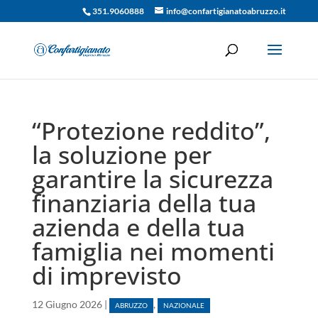
351.9060888
info@confartigianatoabruzzo.it
“Protezione reddito”,
la soluzione per
garantire la sicurezza
finanziaria della tua
azienda e della tua
famiglia nei momenti
di imprevisto
12 Giugno 2026
|
,
ABRUZZO
NAZIONALE