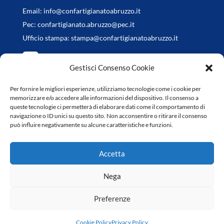
Email:
info@confartigianatoabruzzo.it
Pec:
confartigianato.abruzzo@pec.it
Ufficio stampa:
stampa@confartigianatoabruzzo.it
Gestisci Consenso Cookie
Per fornire le migliori esperienze, utilizziamo tecnologie come i cookie per
Orari di apertura
memorizzare e/o accedere alle informazioni del dispositivo. Il consenso a
queste tecnologie ci permetterà di elaborare dati come il comportamento di
da Lunedì a Venerdì
navigazione o ID unici su questo sito. Non acconsentire o ritirare il consenso
può influire negativamente su alcune caratteristiche e funzioni.
8.30-13.00 / 14.30-18.00
Accetta
Nega
Preferenze
Copyright © 2022 Confartigianato Abruzzo | Web Design
Genesi.it
|
Privacy Policy
|
Cookie Policy
Cookie Policy
Privacy Policy