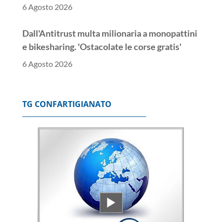
6 Agosto 2026
Dall'Antitrust multa milionaria a monopattini
e bikesharing. 'Ostacolate le corse gratis'
6 Agosto 2026
++ Antitrust, 'ostacolo a corse gratis', multa
milionaria a monopattini e bikesharing ++
TG CONFARTIGIANATO
6 Agosto 2026
++ Istat, produzione industriale in calo
dell'1% a giugno, su anno -0,6% ++
6 Agosto 2026
Per Mediolanum raccolta luglio da record, da
inizio anno 7,78 miliardi