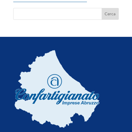
Nuburu, 'via libera del Governo
all'acquisizione di Tekne'
6 Agosto 2026