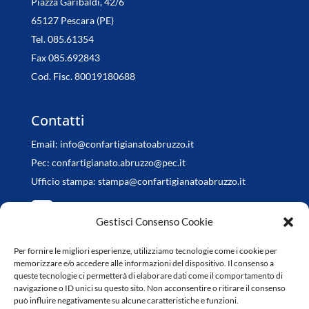
Piazza Garibaldi, 42/6
65127 Pescara (PE)
Tel. 085.61354
Fax 085.692843
Cod. Fisc. 80019180688
Contatti
Email:
info@confartigianatoabruzzo.it
Pec:
confartigianato.abruzzo@pec.it
Ufficio stampa:
stampa@confartigianatoabruzzo.it
Gestisci Consenso Cookie
Per fornire le migliori esperienze, utilizziamo tecnologie come i cookie per
Orari di apertura
memorizzare e/o accedere alle informazioni del dispositivo. Il consenso a
queste tecnologie ci permetterà di elaborare dati come il comportamento di
da Lunedì a Venerdì
navigazione o ID unici su questo sito. Non acconsentire o ritirare il consenso
può influire negativamente su alcune caratteristiche e funzioni.
8.30-13.00 / 14.30-18.00