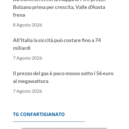
Bolzano prima per crescita, Valle d'Aosta
frena
8 Agosto 2026
All'Italia la siccità può costare fino a 74
miliardi
7 Agosto 2026
Il prezzo del gas è poco mosso sotto i 56 euro
al megawattora
7 Agosto 2026
Lo spread tra Btp e Bund chiude poco mosso a
ridosso dei 77 punti base
TG CONFARTIGIANATO
7 Agosto 2026