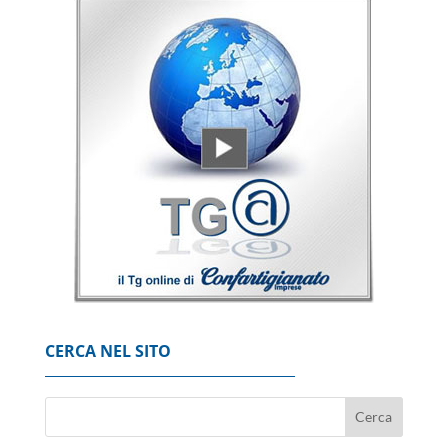
Borsa: l'Europa chiude positiva, Francoforte
+0,69%
7 Agosto 2026
Borsa: Milano chiude piatta a +0,06%, in luce
Stm
7 Agosto 2026
'Possibili crepe nella fusoliera', Usa ordinano
ispezione sui Boeing 737 Max
7 Agosto 2026
CERCA NEL SITO
Codacons, su primo esodo estivo stangata
carburanti da 370 milioni
8 Agosto 2026