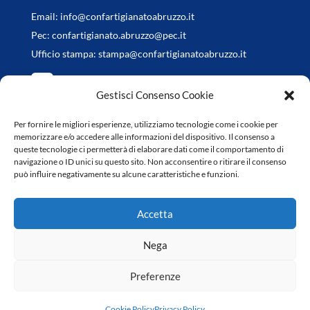
Email:
info@confartigianatoabruzzo.it
Pec:
confartigianato.abruzzo@pec.it
Ufficio stampa:
stampa@confartigianatoabruzzo.it
Gestisci Consenso Cookie
Per fornire le migliori esperienze, utilizziamo tecnologie come i cookie per
Orari di apertura
memorizzare e/o accedere alle informazioni del dispositivo. Il consenso a
queste tecnologie ci permetterà di elaborare dati come il comportamento di
da Lunedì a Venerdì
navigazione o ID unici su questo sito. Non acconsentire o ritirare il consenso
può influire negativamente su alcune caratteristiche e funzioni.
8.30-13.00 / 14.30-18.00
Accetta
Nega
Preferenze
Copyright © 2022 Confartigianato Abruzzo | Web Design
Genesi.it
|
Privacy Policy
|
Cookie Policy
Cookie Policy
Privacy Policy