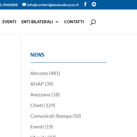
1.9060888
info@confartigianatoabruzzo.it
EVENTI
ENTI BILATERALI
CONTATTI
NEWS
Abruzzo
(481)
ANAP
(39)
Avezzano
(18)
Chieti
(129)
Comunicati Stampa
(50)
Eventi
(19)