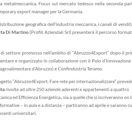
tria metalmeccanica. Focus sul mercato tedesco nella seconda par
emporary export manager per la Germania.
distribuzione geografica dell’industria meccanica, i canali di vendita
ta Di Martino
(Profili Aziendali Srl) presenterà il percorso format
di settore promosso nell’ambito di “Abruzzo4Export” dopo il pr
entare e organizzato in collaborazione con il Polo d’Innovazione
ll’agroalimentare d’Abruzzo) e Confindustria Teramo.
ogetto “Abruzzo4Export. Fare rete per internazionalizzare” preved
ita
rivolte ad oltre 250 aziende aderenti e appartenenti a quattro
nica ed Efficienza Energetica., sia a quelle che si iscriveranno on l
à formative – in aula e a distanza – partiranno ad aprile e saranno c
ocenti universitari.