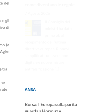
te del
come diventano le regole
7 Agosto 2026
 e gli
Il Consiglio dei
ivo di
ministri ha dato il
primo ok al
recepimento dell’’ultima
imo (a
direttiva europea. Rinnovi
 Agire
semplificati, una versione
digitale e nuove misure
antifalsificazione
[...]
e tra
ine
ANSA
urate
Borsa: l'Europa sulla parità
guarda a Hormuz e