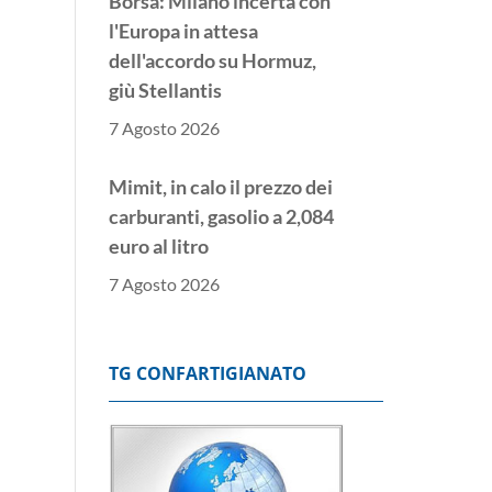
Borsa: Milano incerta con
l'Europa in attesa
dell'accordo su Hormuz,
giù Stellantis
7 Agosto 2026
Mimit, in calo il prezzo dei
carburanti, gasolio a 2,084
euro al litro
7 Agosto 2026
Borsa: l'Europa parte
incerta, Londra piatta
TG CONFARTIGIANATO
7 Agosto 2026
Borsa: Milano apre in