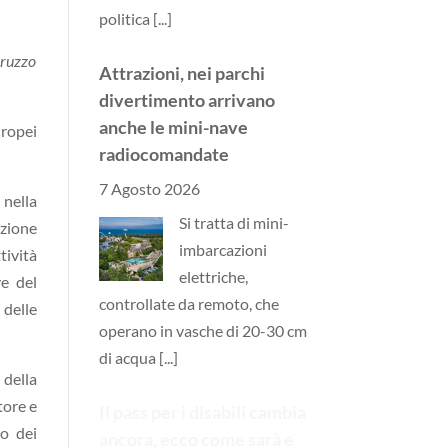
politica
[...]
bruzzo
Attrazioni, nei parchi
divertimento arrivano
anche le mini-nave
uropei
radiocomandate
7 Agosto 2026
 nella
Si tratta di mini-
azione
imbarcazioni
tività
elettriche,
ve del
controllate da remoto, che
 delle
operano in vasche di 20-30 cm
di acqua
[...]
o
della
tore e
Il pass per i disabili cambia
o dei
ancora, ecco come sarà e