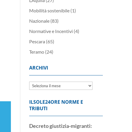
L’Aquila
(27)
Mobilità sostenibile
(1)
Nazionale
(83)
Normative e Incentivi
(4)
Pescara
(65)
Teramo
(24)
ARCHIVI
Archivi
ILSOLE24ORE NORME E
TRIBUTI
Decreto giustizia-migranti: