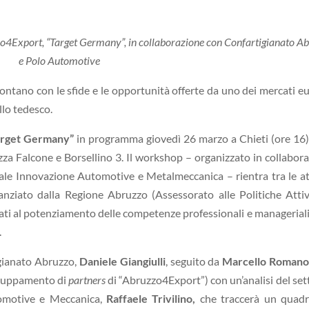
o4Export, “Target Germany”, in collaborazione con Confartigianato A
e Polo Automotive
ontano con le sfide e le opportunità offerte da uno dei mercati e
llo tedesco.
arget Germany”
in programma giovedì 26 marzo a Chieti (ore 16)
zza Falcone e Borsellino 3. Il workshop – organizzato in collabor
ale Innovazione Automotive e Metalmeccanica – rientra tra le at
nanziato dalla Regione Abruzzo (Assessorato alle Politiche Atti
ati al potenziamento delle competenze professionali e manageriali
.
igianato Abruzzo,
Daniele Giangiulli
, seguito da
Marcello Roman
ggruppamento di
partners
di “Abruzzo4Export”) con un’analisi del set
tomotive e Meccanica,
Raffaele Trivilino,
che traccerà un quadr