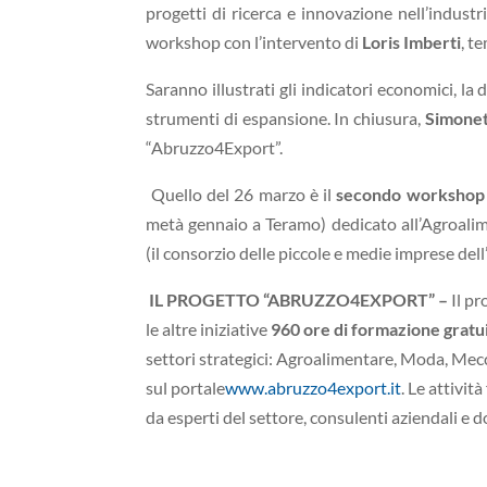
progetti di ricerca e innovazione nell’indus
workshop con l’intervento di
Loris Imberti
, t
Saranno illustrati gli indicatori economici, la 
strumenti di espansione. In chiusura,
Simonet
“Abruzzo4Export”.
Quello del 26 marzo è il
secondo workshop
metà gennaio a Teramo) dedicato all’Agroalim
(il consorzio delle piccole e medie imprese de
IL PROGETTO “ABRUZZO4EXPORT” –
Il pr
le altre iniziative
960 ore di formazione gratu
settori strategici: Agroalimentare, Moda, Mecca
sul portale
www.abruzzo4export.it
. Le attivit
da esperti del settore, consulenti aziendali e d