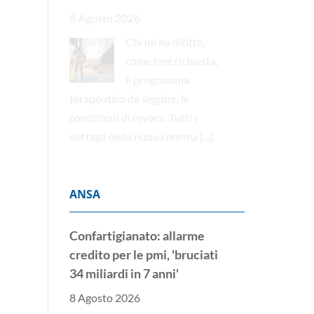
8 Agosto 2026
Chi ne ha diritto,
come fare richiesta,
il programma
terapeutico da seguire, le
condizioni di revoca. Tutti i
dettagli della nuova norma
[...]
ANSA
Confartigianato: allarme
credito per le pmi, 'bruciati
34 miliardi in 7 anni'
8 Agosto 2026