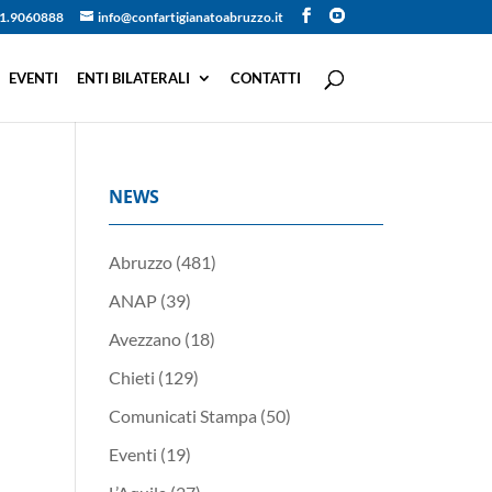
1.9060888
info@confartigianatoabruzzo.it
EVENTI
ENTI BILATERALI
CONTATTI
NEWS
Abruzzo
(481)
ANAP
(39)
Avezzano
(18)
Chieti
(129)
Comunicati Stampa
(50)
Eventi
(19)