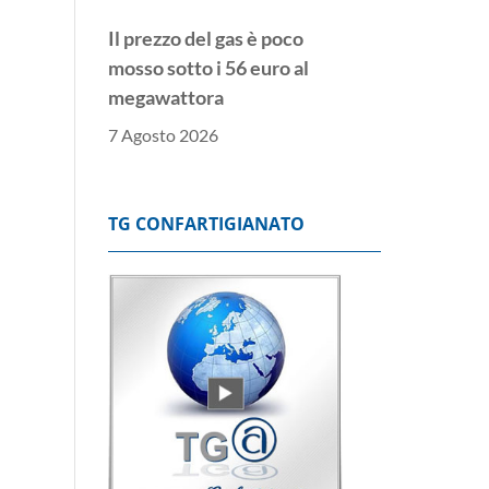
Il prezzo del gas è poco
mosso sotto i 56 euro al
megawattora
7 Agosto 2026
Lo spread tra Btp e Bund
chiude poco mosso a
TG CONFARTIGIANATO
ridosso dei 77 punti base
7 Agosto 2026
Borsa: l'Europa chiude
positiva, Francoforte
+0,69%
7 Agosto 2026