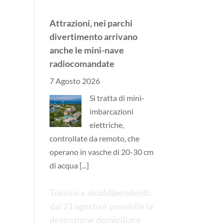
Attrazioni, nei parchi
divertimento arrivano
anche le mini-nave
radiocomandate
7 Agosto 2026
Si tratta di mini-
imbarcazioni
elettriche,
controllate da remoto, che
operano in vasche di 20-30 cm
di acqua
[...]
Tossico e alcoldipendenti:
dal 21 agosto è possibile la
detenzione domiciliare