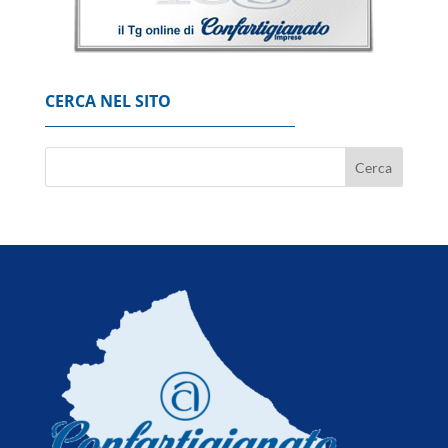
Mimit, in calo il prezzo dei carburanti, gasolio
a 2,092 euro al litro
6 Agosto 2026
CERCA NEL SITO
Nuburu, 'via libera del Governo
all'acquisizione di Tekne'
6 Agosto 2026