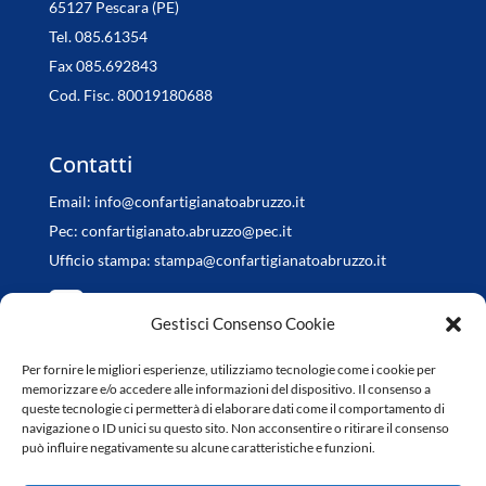
65127 Pescara (PE)
Tel. 085.61354
Fax 085.692843
Cod. Fisc. 80019180688
Contatti
Email:
info@confartigianatoabruzzo.it
Pec:
confartigianato.abruzzo@pec.it
Ufficio stampa:
stampa@confartigianatoabruzzo.it
Gestisci Consenso Cookie
Per fornire le migliori esperienze, utilizziamo tecnologie come i cookie per
Orari di apertura
memorizzare e/o accedere alle informazioni del dispositivo. Il consenso a
queste tecnologie ci permetterà di elaborare dati come il comportamento di
da Lunedì a Venerdì
navigazione o ID unici su questo sito. Non acconsentire o ritirare il consenso
può influire negativamente su alcune caratteristiche e funzioni.
8.30-13.00 / 14.30-18.00