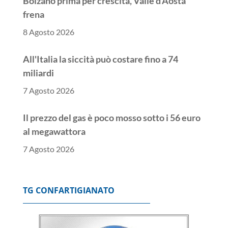
Bolzano prima per crescita, Valle d'Aosta
frena
8 Agosto 2026
All'Italia la siccità può costare fino a 74
miliardi
7 Agosto 2026
Il prezzo del gas è poco mosso sotto i 56 euro
al megawattora
7 Agosto 2026
Lo spread tra Btp e Bund chiude poco mosso a
ridosso dei 77 punti base
TG CONFARTIGIANATO
7 Agosto 2026