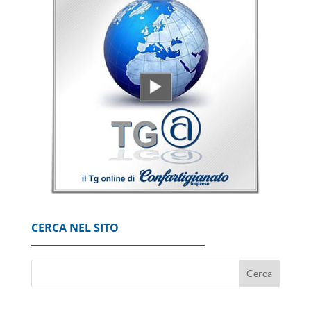
Borsa: l'Europa chiude positiva, Francoforte
+0,69%
7 Agosto 2026
Borsa: Milano chiude piatta a +0,06%, in luce
Stm
7 Agosto 2026
'Possibili crepe nella fusoliera', Usa ordinano
ispezione sui Boeing 737 Max
7 Agosto 2026
CERCA NEL SITO
Codacons, su primo esodo estivo stangata
carburanti da 370 milioni
8 Agosto 2026