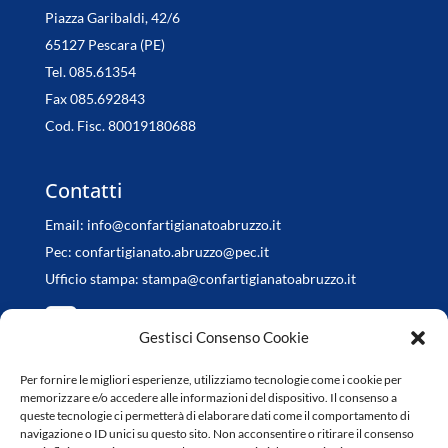
Piazza Garibaldi, 42/6
65127 Pescara (PE)
Tel. 085.61354
Fax 085.692843
Cod. Fisc. 80019180688
Contatti
Email:
info@confartigianatoabruzzo.it
Pec:
confartigianato.abruzzo@pec.it
Ufficio stampa:
stampa@confartigianatoabruzzo.it
Gestisci Consenso Cookie
Per fornire le migliori esperienze, utilizziamo tecnologie come i cookie per
Orari di apertura
memorizzare e/o accedere alle informazioni del dispositivo. Il consenso a
queste tecnologie ci permetterà di elaborare dati come il comportamento di
da Lunedì a Venerdì
navigazione o ID unici su questo sito. Non acconsentire o ritirare il consenso