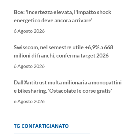
Bce: 'Incertezza elevata, l'impatto shock
energetico deve ancora arrivare'
6 Agosto 2026
Swisscom, nel semestre utile +6,9% a 668
milioni di franchi, conferma target 2026
6 Agosto 2026
Dall'Antitrust multa milionaria a monopattini
e bikesharing. 'Ostacolate le corse gratis'
6 Agosto 2026
++ Antitrust, 'ostacolo a corse gratis', multa
milionaria a monopattini e bikesharing ++
TG CONFARTIGIANATO
6 Agosto 2026