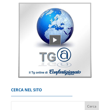
++ Istat, produzione industriale in calo
dell'1% a giugno, su anno -0,6% ++
6 Agosto 2026
Per Mediolanum raccolta luglio da record, da
inizio anno 7,78 miliardi
6 Agosto 2026
Mimit, in calo il prezzo dei carburanti, gasolio
a 2,092 euro al litro
6 Agosto 2026
CERCA NEL SITO
Nuburu, 'via libera del Governo
all'acquisizione di Tekne'