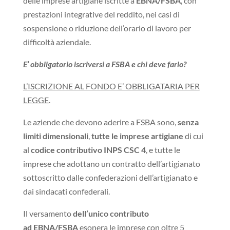
delle imprese artigiane iscritte a
EBNA/FSBA
, con
prestazioni integrative del reddito, nei casi di
sospensione o riduzione dell’orario di lavoro per
difficoltà aziendale.
E’ obbligatorio iscriversi a FSBA e chi deve farlo?
L’ISCRIZIONE AL FONDO E’ OBBLIGATARIA PER
LEGGE
.
Le aziende che devono aderire a FSBA sono,
senza
limiti dimensionali
,
tutte le imprese artigiane
di cui
al
codice contributivo INPS CSC 4
, e tutte le
imprese che adottano un contratto dell’artigianato
sottoscritto dalle confederazioni dell’artigianato e
dai sindacati confederali.
Il versamento
dell’unico contributo
ad EBNA/FSBA
esonera le imprese con oltre 5