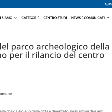
35
I SIAMO
CATEGORIE
CENTRO STUDI
NEWS E COMUNICATI
del parco archeologico della
o per il rilancio del centro
 Comune
la che da gioiello della città è diventato, negli ultimi due anni,