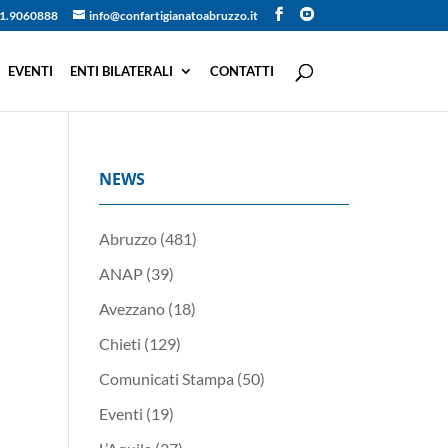
1.9060888
info@confartigianatoabruzzo.it
EVENTI
ENTI BILATERALI
CONTATTI
NEWS
Abruzzo
(481)
ANAP
(39)
Avezzano
(18)
Chieti
(129)
Comunicati Stampa
(50)
Eventi
(19)