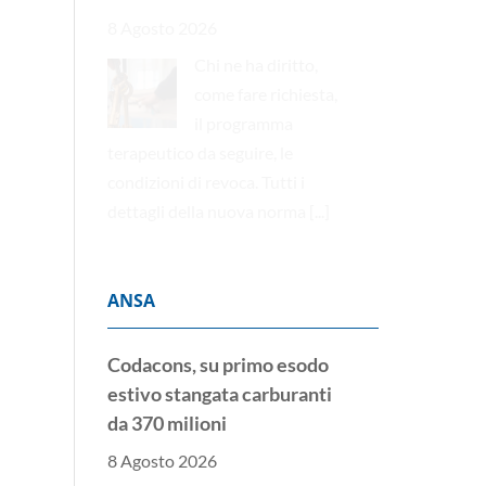
8 Agosto 2026
Chi ne ha diritto,
come fare richiesta,
il programma
terapeutico da seguire, le
condizioni di revoca. Tutti i
dettagli della nuova norma
[...]
ANSA
Codacons, su primo esodo
estivo stangata carburanti
da 370 milioni
8 Agosto 2026