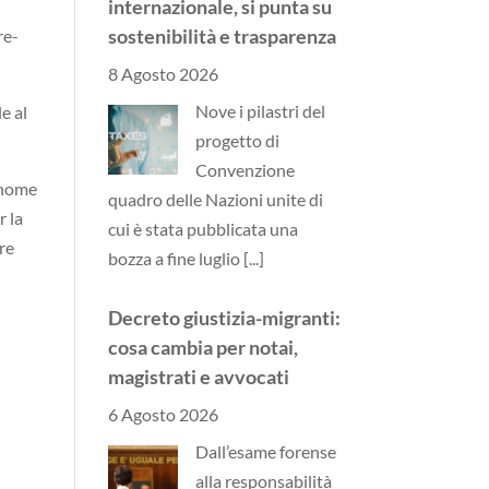
internazionale, si punta su
sostenibilità e trasparenza
re-
8 Agosto 2026
Nove i pilastri del
e al
progetto di
Convenzione
o nome
quadro delle Nazioni unite di
r la
cui è stata pubblicata una
ire
bozza a fine luglio
[...]
Decreto giustizia-migranti:
cosa cambia per notai,
magistrati e avvocati
6 Agosto 2026
Dall’esame forense
alla responsabilità