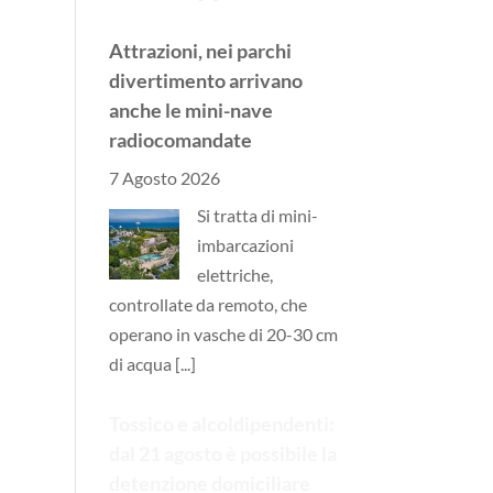
Attrazioni, nei parchi
divertimento arrivano
anche le mini-nave
radiocomandate
7 Agosto 2026
Si tratta di mini-
imbarcazioni
elettriche,
controllate da remoto, che
operano in vasche di 20-30 cm
di acqua
[...]
Tossico e alcoldipendenti:
dal 21 agosto è possibile la
detenzione domiciliare