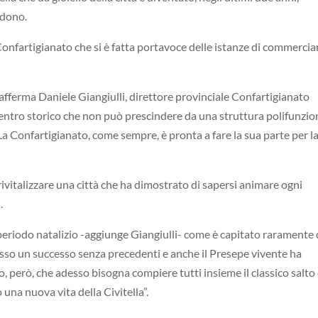
ndono.
Confartigianato che si è fatta portavoce delle istanze di commercian
-afferma Daniele Giangiulli, direttore provinciale Confartigianato
ro centro storico che non può prescindere da una struttura polifunzio
La Confartigianato, come sempre, è pronta a fare la sua parte per l
vitalizzare una città che ha dimostrato di sapersi animare ogni
.
 periodo natalizio -aggiunge Giangiulli- come è capitato raramente 
osso un successo senza precedenti e anche il Presepe vivente ha
ro, però, che adesso bisogna compiere tutti insieme il classico salto 
una nuova vita della Civitella”.