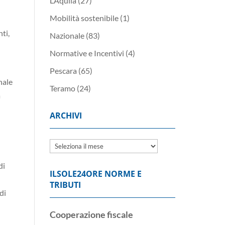
L’Aquila
(27)
Mobilità sostenibile
(1)
ti,
Nazionale
(83)
Normative e Incentivi
(4)
Pescara
(65)
nale
Teramo
(24)
a
ARCHIVI
Archivi
di
ILSOLE24ORE NORME E
TRIBUTI
di
Cooperazione fiscale