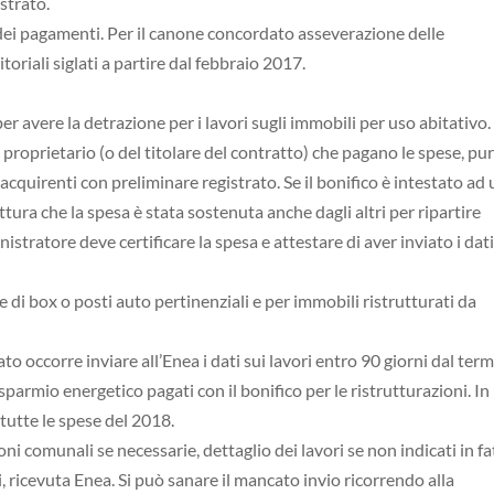
istrato.
ei pagamenti. Per il canone concordato asseverazione delle
itoriali siglati a partire dal febbraio 2017.
r avere la detrazione per i lavori sugli immobili per uso abitativo
el proprietario (o del titolare del contratto) che pagano le spese, pu
i acquirenti con preliminare registrato. Se il bonifico è intestato ad
ttura che la spesa è stata sostenuta anche dagli altri per ripartire
nistratore deve certificare la spesa e attestare di aver inviato i dat
 di box o posti auto pertinenziali e per immobili ristrutturati da
to occorre inviare all’Enea i dati sui lavori entro 90 giorni dal term
isparmio energetico pagati con il bonifico per le ristrutturazioni. In
 tutte le spese del 2018.
ni comunali se necessarie, dettaglio dei lavori se non indicati in fa
i, ricevuta Enea. Si può sanare il mancato invio ricorrendo alla