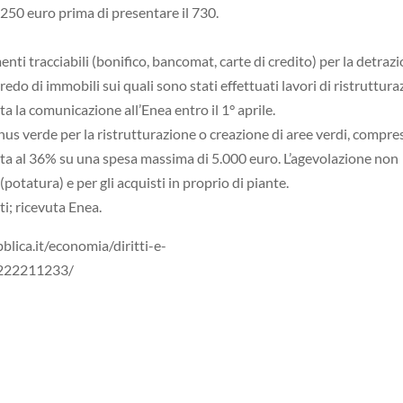
250 euro prima di presentare il 730.
nti tracciabili (bonifico, bancomat, carte di credito) per la detraz
redo di immobili sui quali sono stati effettuati lavori di ristruttura
ta la comunicazione all’Enea entro il 1° aprile.
nus verde per la ristrutturazione o creazione di aree verdi, compre
quota al 36% su una spesa massima di 5.000 euro. L’agevolazione non
potatura) e per gli acquisti in proprio di piante.
i; ricevuta Enea.
lica.it/economia/diritti-e-
-222211233/