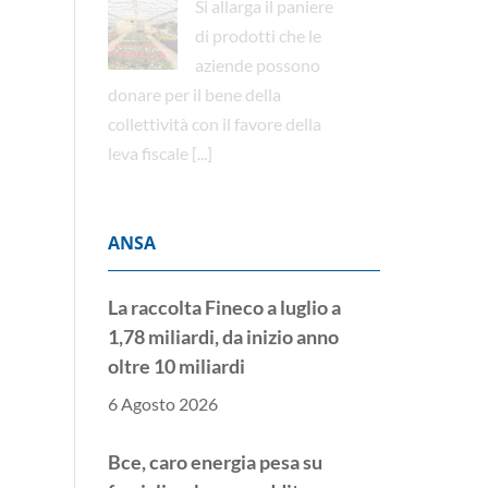
Si allarga il paniere
di prodotti che le
aziende possono
donare per il bene della
collettività con il favore della
leva fiscale
[...]
ANSA
La raccolta Fineco a luglio a
1,78 miliardi, da inizio anno
oltre 10 miliardi
6 Agosto 2026
Bce, caro energia pesa su