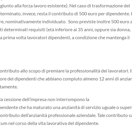
unto alla forza lavoro esistente). Nel caso di trasformazione del
rminato, invece, resta il contributo di 500 euro per dipendente. I
re, nominativamente individuato. Sono previste inoltre 500 euro a
ti determinati requisiti (età inferiore ai 35 anni, oppure sia donna,
a prima volta lavoratori dipendenti, a condizione che mantenga il
ributo allo scopo di premiare la professionalità dei lavoratori. I
vore dei dipendenti che abbiano compiuto almeno 12 anni di anzia
ttamente.
e la cessione dell’impresa non interrompono la
dipendente che ha maturato una anzianità di servizio uguale o super
contributo dell’anzianità professionale aziendale. Tale contributo s
tum nel corso della vita lavorativa del dipendente.