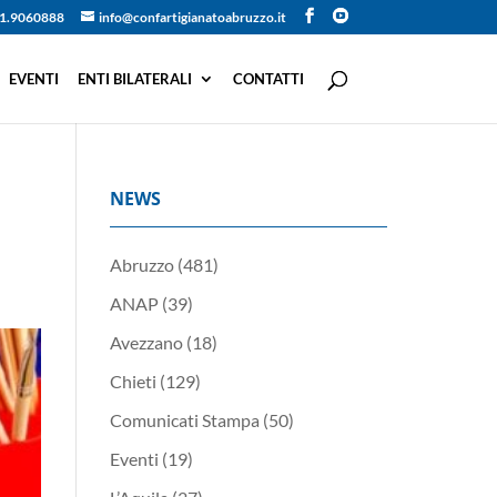
1.9060888
info@confartigianatoabruzzo.it
EVENTI
ENTI BILATERALI
CONTATTI
NEWS
Abruzzo
(481)
ANAP
(39)
Avezzano
(18)
Chieti
(129)
Comunicati Stampa
(50)
Eventi
(19)