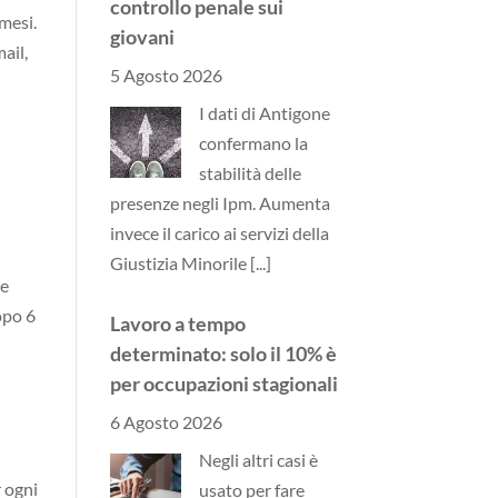
controllo penale sui
 mesi.
giovani
ail,
5 Agosto 2026
I dati di Antigone
confermano la
stabilità delle
presenze negli Ipm. Aumenta
invece il carico ai servizi della
Giustizia Minorile
[...]
se
opo 6
Lavoro a tempo
determinato: solo il 10% è
per occupazioni stagionali
6 Agosto 2026
Negli altri casi è
r ogni
usato per fare