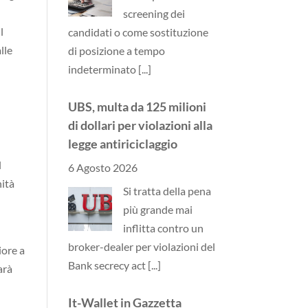
screening dei
l
candidati o come sostituzione
lle
di posizione a tempo
indeterminato
[...]
UBS, multa da 125 milioni
di dollari per violazioni alla
legge antiriciclaggio
l
6 Agosto 2026
nità
Si tratta della pena
più grande mai
inflitta contro un
broker-dealer per violazioni del
iore a
Bank secrecy act
[...]
arà
It-Wallet in Gazzetta