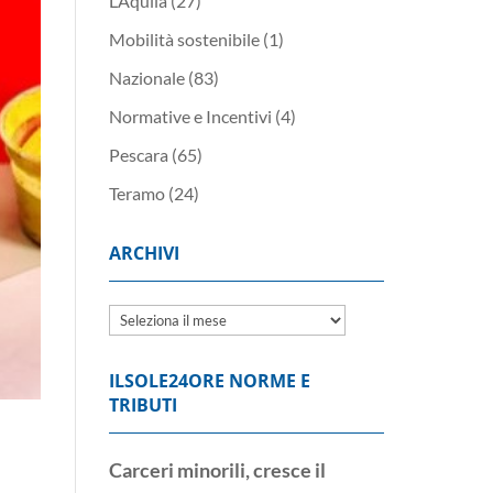
L’Aquila
(27)
Mobilità sostenibile
(1)
Nazionale
(83)
Normative e Incentivi
(4)
Pescara
(65)
Teramo
(24)
ARCHIVI
Archivi
ILSOLE24ORE NORME E
TRIBUTI
Carceri minorili, cresce il