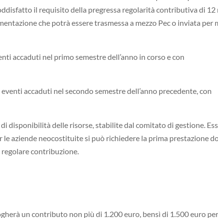
oddisfatto il requisito della pregressa regolarità contributiva di 12
cumentazione che potrà essere trasmessa a mezzo Pec o inviata per m
venti accaduti nel primo semestre dell’anno in corso e con
li eventi accaduti nel secondo semestre dell’anno precedente, con
di disponibilità delle risorse, stabilite dal comitato di gestione. Es
er le aziende neocostituite si può richiedere la prima prestazione d
i regolare contribuzione.
gherà un contributo non più di 1.200 euro, bensì di 1.500 euro pe