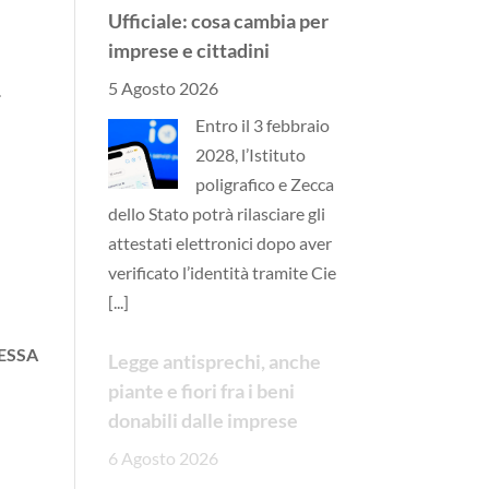
Ufficiale: cosa cambia per
imprese e cittadini
5 Agosto 2026
.
Entro il 3 febbraio
2028, l’Istituto
poligrafico e Zecca
dello Stato potrà rilasciare gli
attestati elettronici dopo aver
verificato l’identità tramite Cie
[...]
ESSA
Legge antisprechi, anche
piante e fiori fra i beni
donabili dalle imprese
6 Agosto 2026