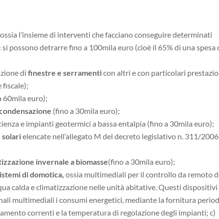
, ossia l’insieme di interventi che facciano conseguire determinati
 si possono detrarre fino a 100mila euro (cioè il 65% di una spesa 
uzione di
finestre e serramenti
con altri e con particolari prestazio
fiscale);
a 60mila euro);
 condensazione
(fino a 30mila euro);
icienza e impianti geotermici a bassa entalpia (fino a 30mila euro);
solari
elencate nell’allegato M del decreto legislativo n. 311/2006
tizzazione invernale a biomasse
(fino a 30mila euro);
istemi di domotica,
ossia multimediali per il controllo da remoto d
ua calda e climatizzazione nelle unità abitative. Questi dispositivi
ali multimediali i consumi energetici, mediante la fornitura perio
namento correnti e la temperatura di regolazione degli impianti; c)