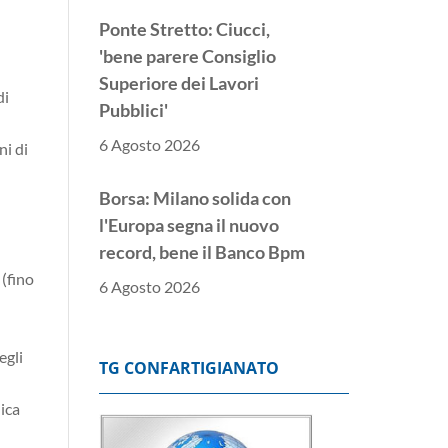
Ponte Stretto: Ciucci,
'bene parere Consiglio
Superiore dei Lavori
di
Pubblici'
6 Agosto 2026
ni di
Borsa: Milano solida con
l'Europa segna il nuovo
record, bene il Banco Bpm
 (fino
6 Agosto 2026
Donnet, 'risultati
egli
eccellenti, avanti con
TG CONFARTIGIANATO
l'intelligenza artificiale'
dica
6 Agosto 2026