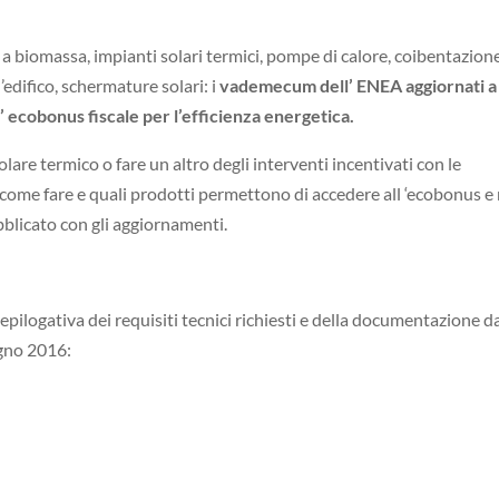
 a biomassa, impianti solari termici, pompe di calore, coibentazion
’edifico, schermature solari: i
vademecum dell’ ENEA aggiornati a 
l’ ecobonus fiscale per l’efficienza energetica.
solare termico o fare un altro degli interventi incentivati con le
e come fare e quali prodotti permettono di accedere all ‘ecobonus e 
blicato con gli aggiornamenti.
iepilogativa dei requisiti tecnici richiesti e della documentazione d
ugno 2016: