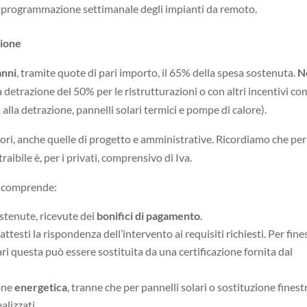
la programmazione settimanale degli impianti da remoto.
ione
anni
, tramite quote di pari importo, il 65% della spesa sostenuta.
N
 detrazione del 50% per le ristrutturazioni o con altri incentivi com
 alla detrazione, pannelli solari termici e pompe di calore).
ori, anche quelle di progetto e amministrative. Ricordiamo che per
raibile è, per i privati, comprensivo di Iva.
a comprende:
stenute, ricevute dei
bonifici di pagamento
.
attesti la rispondenza dell’intervento ai requisiti richiesti. Per fine
lari questa può essere sostituita da una certificazione fornita dal
ione
energetica
, tranne che per pannelli solari o sostituzione finest
alizzati.