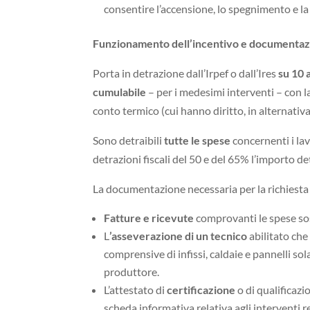
consentire l’accensione, lo spegnimento e 
Funzionamento dell’incentivo
e documentaz
Porta in detrazione dall’Irpef o dall’Ires
su 10 
cumulabile
– per i medesimi interventi – con la
conto termico (cui hanno diritto, in alternativa
Sono detraibili
tutte le spese
concernenti i lav
detrazioni fiscali del 50 e del 65% l’importo det
La documentazione necessaria per la richiest
Fatture e ricevute
comprovanti le spese so
L
’asseverazione di un tecnico
abilitato che 
comprensive di infissi, caldaie e pannelli so
produttore.
L’attestato di
certificazione
o di qualificaz
scheda informativa relativa agli interventi re