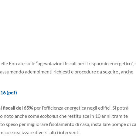
lle Entrate sulle “agevolazioni fiscali per il risparmio energetico”,
 riassumendo adempimenti richiesti e procedure da seguire , anche
16 (pdf)
i fiscali del 65%
per l’efficienza energetica negli edifici. Si potrà
ivo noto anche come
ecobonus
che restituisce in 10 anni, tramite
anto speso per migliorare l’isolamento di casa, installare pompe di ca
ico e realizzare diversi altri interventi.