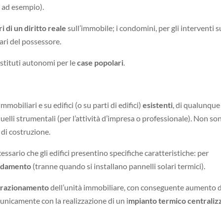
 ad esempio).
ari di un diritto reale
sull’immobile; i condomini, per gli interventi s
iari del possessore.
stituti autonomi per le
case popolari
.
mobiliari e su edifici (o su parti di edifici)
esistenti
, di qualunque
quelli strumentali (per l’attività d’impresa o professionale). Non so
o di costruzione.
cessario che gli edifici presentino specifiche caratteristiche: per
caldamento
(tranne quando si installano pannelli solari termici).
frazionamento
dell’unità immobiliare, con conseguente aumento 
 unicamente con la realizzazione di un i
mpianto termico centraliz