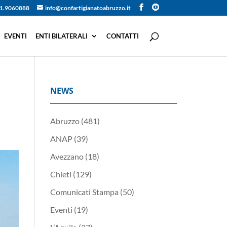
1.9060888
info@confartigianatoabruzzo.it
EVENTI
ENTI BILATERALI
CONTATTI
NEWS
Abruzzo
(481)
ANAP
(39)
Avezzano
(18)
Chieti
(129)
Comunicati Stampa
(50)
Eventi
(19)