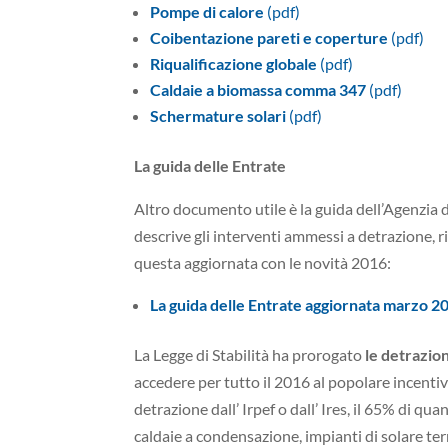
Pompe di calore
(pdf)
Coibentazione pareti e coperture
(pdf)
Riqualificazione globale
(pdf)
Caldaie a biomassa comma 347
(pdf)
Schermature solari
(pdf)
La guida delle Entrate
Altro documento utile è la guida dell’Agenzia de
descrive gli interventi ammessi a detrazione,
questa aggiornata con le novità 2016:
La guida delle Entrate aggiornata marzo 20
La Legge di Stabilità ha prorogato
le detrazion
accedere per tutto il 2016 al popolare incent
detrazione dall’ Irpef o dall’ Ires, il 65% di qu
caldaie a condensazione, impianti di solare term