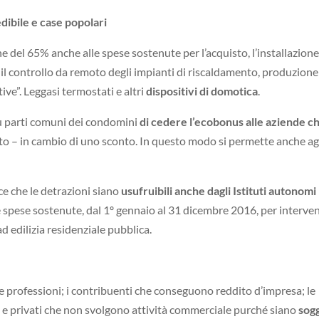
dibile e case popolari
e del 65% anche alle spese sostenute per l’acquisto, l’installazione
 il controllo da remoto degli impianti di riscaldamento, produzione
ive”. Leggasi termostati e altri
dispositivi di domotica
.
su parti comuni dei condomini
di cedere l’ecobonus alle aziende c
testo – in cambio di uno sconto. In questo modo si permette anche ag
sce che le detrazioni siano
usufruibili anche dagli Istituti autonomi
 spese sostenute, dal 1º gennaio al 31 dicembre 2016, per interven
ad edilizia residenziale pubblica.
i e professioni; i contribuenti che conseguono reddito d’impresa; le
ici e privati che non svolgono attività commerciale purché siano
sogg