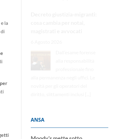
Decreto giustizia-migranti:
cosa cambia per notai,
 e la
magistrati e avvocati
 di
6 Agosto 2026
Dall’esame forense
he
alla responsabilità
li
professionale fino
alla permanenza negli uffici. Le
 per
novità per gli operatori del
ti
diritto, slittamenti inclusi
[...]
ANSA
etti
Moody's mette sotto