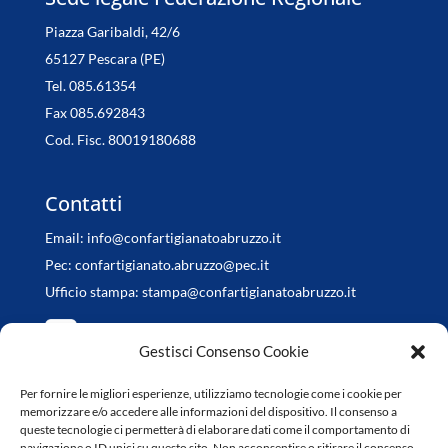
Piazza Garibaldi, 42/6
65127 Pescara (PE)
Tel. 085.61354
Fax 085.692843
Cod. Fisc. 80019180688
Contatti
Email:
info@confartigianatoabruzzo.it
Pec:
confartigianato.abruzzo@pec.it
Ufficio stampa:
stampa@confartigianatoabruzzo.it
Gestisci Consenso Cookie
Per fornire le migliori esperienze, utilizziamo tecnologie come i cookie per
Orari di apertura
memorizzare e/o accedere alle informazioni del dispositivo. Il consenso a
queste tecnologie ci permetterà di elaborare dati come il comportamento di
da Lunedì a Venerdì
navigazione o ID unici su questo sito. Non acconsentire o ritirare il consenso