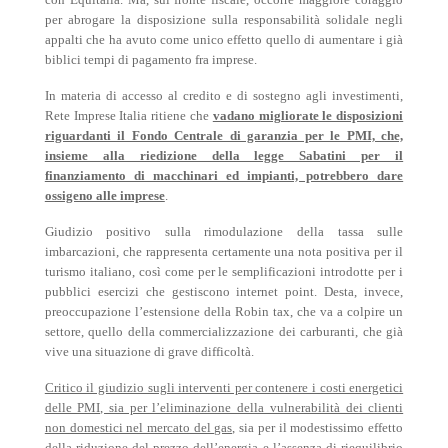
per abrogare la disposizione sulla responsabilità solidale negli
appalti che ha avuto come unico effetto quello di aumentare i già
biblici tempi di pagamento fra imprese.
In materia di accesso al credito e di sostegno agli investimenti,
Rete Imprese Italia ritiene che
vadano migliorate le disposizioni
riguardanti il Fondo Centrale di garanzia per le PMI, che,
insieme alla riedizione della legge Sabatini per il
finanziamento di macchinari ed impianti, potrebbero dare
ossigeno alle imprese
.
Giudizio positivo sulla rimodulazione della tassa sulle
imbarcazioni, che rappresenta certamente una nota positiva per il
turismo italiano, così come per le semplificazioni introdotte per i
pubblici esercizi che gestiscono internet point. Desta, invece,
preoccupazione l’estensione della Robin tax, che va a colpire un
settore, quello della commercializzazione dei carburanti, che già
vive una situazione di grave difficoltà.
Critico il giudizio sugli interventi per contenere i costi energetici
delle PMI, sia per l’eliminazione della vulnerabilità dei clienti
non domestici nel mercato del gas,
sia per il modestissimo effetto
della riduzione del prezzo dell’energia e l’assenza di riequilibrio