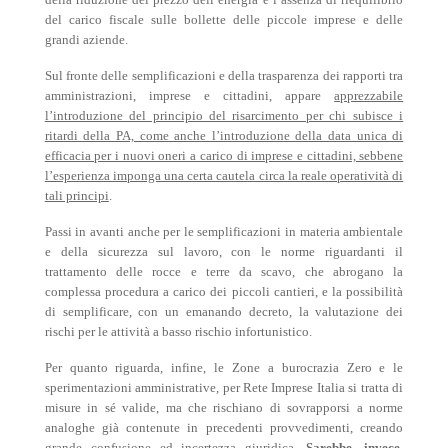
del carico fiscale sulle bollette delle piccole imprese e delle
grandi aziende.
Sul fronte delle semplificazioni e della trasparenza dei rapporti tra
amministrazioni, imprese e cittadini, appare
apprezzabile
l’introduzione del principio del risarcimento per chi subisce i
ritardi della PA, come anche l’introduzione della data unica di
efficacia per i nuovi oneri a carico di imprese e cittadini, sebbene
l’esperienza imponga una certa cautela circa la reale operatività di
tali principi
.
Passi in avanti anche per le semplificazioni in materia ambientale
e della sicurezza sul lavoro, con le norme riguardanti il
trattamento delle rocce e terre da scavo, che abrogano la
complessa procedura a carico dei piccoli cantieri, e la possibilità
di semplificare, con un emanando decreto, la valutazione dei
rischi per le attività a basso rischio infortunistico.
Per quanto riguarda, infine, le Zone a burocrazia Zero e le
sperimentazioni amministrative, per Rete Imprese Italia si tratta di
misure in sé valide, ma che rischiano di sovrapporsi a norme
analoghe già contenute in precedenti provvedimenti, creando
grande confusione ed incertezza giuridica.
Sarebbe, invece,