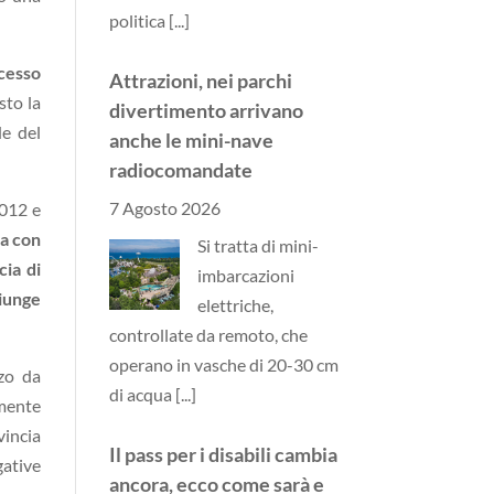
politica
[...]
ccesso
Attrazioni, nei parchi
sto la
divertimento arrivano
de del
anche le mini-nave
radiocomandate
7 Agosto 2026
2012 e
la con
Si tratta di mini-
cia di
imbarcazioni
giunge
elettriche,
controllate da remoto, che
operano in vasche di 20-30 cm
zzo da
di acqua
[...]
rmente
vincia
Il pass per i disabili cambia
gative
ancora, ecco come sarà e