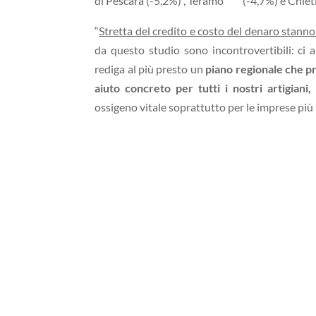
di Pescara (-5,2%) , Teramo (-4,7%) e Chieti
“
Stretta del credito e costo del denaro stann
da questo studio sono incontrovertibili: ci
rediga al più presto un
piano regionale che pr
aiuto concreto per tutti i nostri artigiani,
i
ossigeno vitale soprattutto per le imprese più 