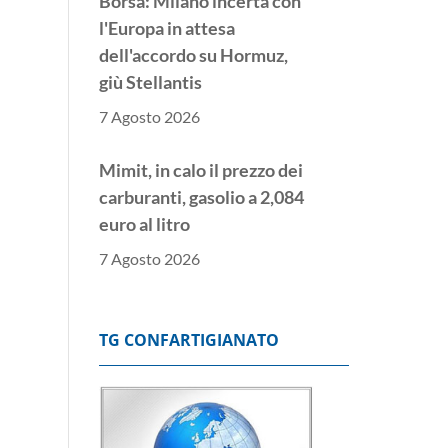
Borsa: Milano incerta con
l'Europa in attesa
dell'accordo su Hormuz,
giù Stellantis
7 Agosto 2026
Mimit, in calo il prezzo dei
carburanti, gasolio a 2,084
euro al litro
7 Agosto 2026
Borsa: l'Europa parte
incerta, Londra piatta
TG CONFARTIGIANATO
7 Agosto 2026
Borsa: Milano apre in