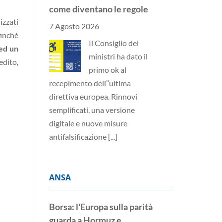
come diventano le regole
izzati
7 Agosto 2026
finchè
Il Consiglio dei
 ed un
ministri ha dato il
edito,
primo ok al
recepimento dell’’ultima
direttiva europea. Rinnovi
semplificati, una versione
digitale e nuove misure
antifalsificazione
[...]
ANSA
Borsa: l'Europa sulla parità
guarda a Hormuz e