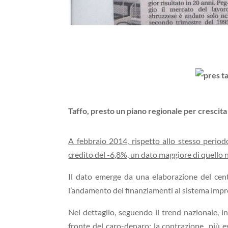
Taffo, presto un piano regionale per crescita
A febbraio 2014, rispetto allo stesso perio
credito del -6,8%, un dato maggiore di quello 
Il dato emerge da una elaborazione del cent
l’andamento dei finanziamenti al sistema impren
Nel dettaglio, seguendo il trend nazionale, i
fronte del caro-denaro: la contrazione più 