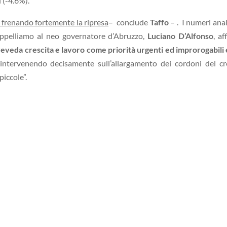
 (-4.6%).
o frenando fortemente la ripresa
– conclude
Taffo
– . I numeri anal
 appelliamo al neo governatore d’Abruzzo,
Luciano D’Alfonso
, af
eveda crescita e lavoro come priorità urgenti ed improrogabili
ntervenendo decisamente sull’allargamento dei cordoni del cr
piccole”.