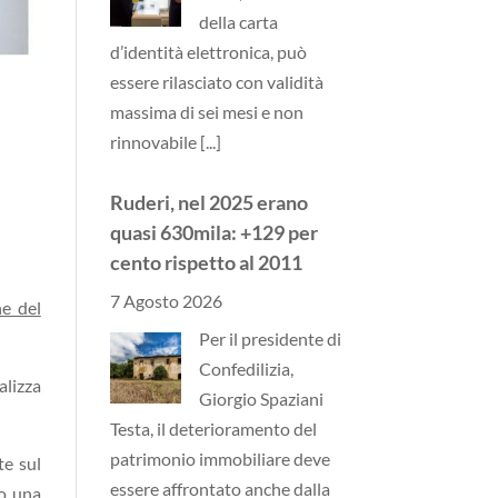
della carta
d’identità elettronica, può
essere rilasciato con validità
massima di sei mesi e non
rinnovabile
[...]
Ruderi, nel 2025 erano
quasi 630mila: +129 per
cento rispetto al 2011
7 Agosto 2026
ne del
Per il presidente di
Confedilizia,
alizza
Giorgio Spaziani
Testa, il deterioramento del
patrimonio immobiliare deve
te sul
essere affrontato anche dalla
to una