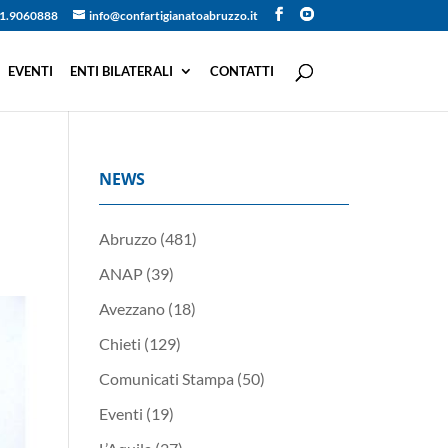
1.9060888
info@confartigianatoabruzzo.it
EVENTI
ENTI BILATERALI
CONTATTI
NEWS
Abruzzo
(481)
ANAP
(39)
Avezzano
(18)
Chieti
(129)
Comunicati Stampa
(50)
Eventi
(19)