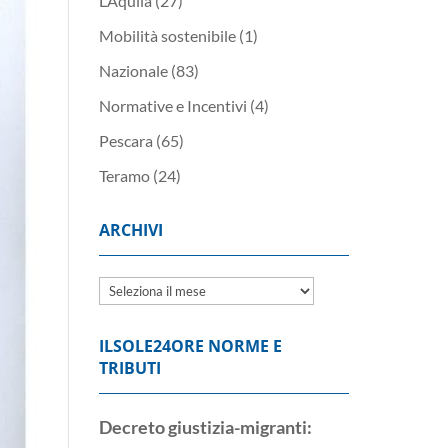
L’Aquila
(27)
Mobilità sostenibile
(1)
Nazionale
(83)
Normative e Incentivi
(4)
Pescara
(65)
Teramo
(24)
ARCHIVI
Archivi
ILSOLE24ORE NORME E
TRIBUTI
Decreto giustizia-migranti: