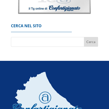
Mimit, in calo il prezzo dei carburanti, gasolio
a 2,092 euro al litro
6 Agosto 2026
CERCA NEL SITO
Nuburu, 'via libera del Governo
all'acquisizione di Tekne'
6 Agosto 2026