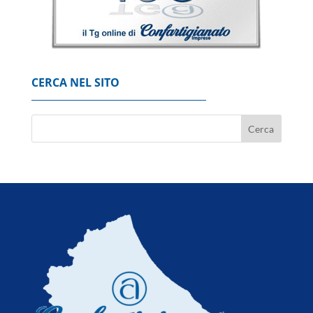
'Possibili crepe nella fusoliera', Usa ordinano
ispezione sui Boeing 737 Max
7 Agosto 2026
CERCA NEL SITO
Codacons, su primo esodo estivo stangata
carburanti da 370 milioni
8 Agosto 2026