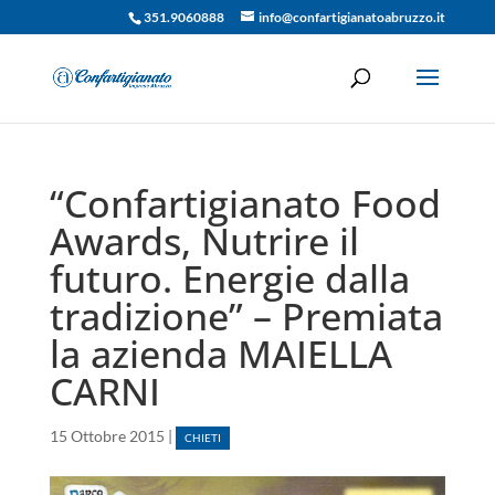
351.9060888
info@confartigianatoabruzzo.it
“Confartigianato Food
Awards, Nutrire il
futuro. Energie dalla
tradizione” – Premiata
la azienda MAIELLA
CARNI
15 Ottobre 2015
|
CHIETI