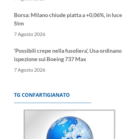
Borsa: Milano chiude piatta a +0,06%, in luce
Stm
7 Agosto 2026
'Possibili crepe nella fusoliera', Usa ordinano
ispezione sui Boeing 737 Max
7 Agosto 2026
Nuovo sciopero alla Diageo, il 27 presidio in
Assolombarda
TG CONFARTIGIANATO
7 Agosto 2026
Foti, via libera Commissione Ue a revisione
Pnrr presentata da Italia