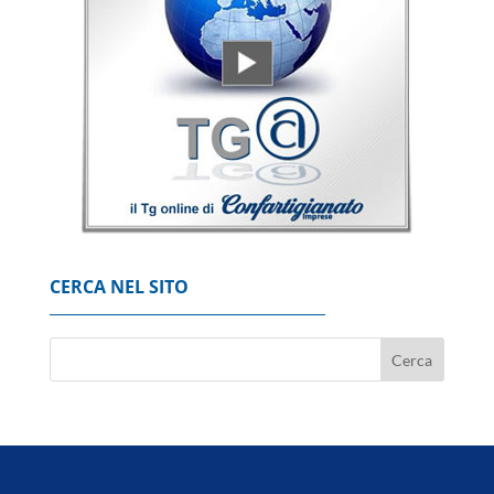
7 Agosto 2026
Ita, nel semestre perde 140 milioni, ma
'procede nella direzione giusta'
7 Agosto 2026
Siccità, costi triplicati per l'Italia con 2 gradi
in più
7 Agosto 2026
CERCA NEL SITO
All'Italia la siccità può costare fino a 74
miliardi
7 Agosto 2026