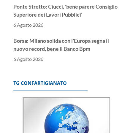
Ponte Stretto: Ciucci, 'bene parere Consiglio
Superiore dei Lavori Pubblici'
6 Agosto 2026
Borsa: Milano solida con l'Europa segna il
nuovo record, bene il Banco Bpm
6 Agosto 2026
Donnet, 'risultati eccellenti, avanti con
l'intelligenza artificiale'
TG CONFARTIGIANATO
6 Agosto 2026
Semestre record per Mediobanca, l'utile
cresce a 711,2 milioni
6 Agosto 2026