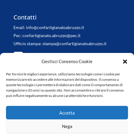
Contatti
Email:
info@confartigianatoabruzzo.it
Pec:
confartigianato.abruzzo@pec.it
Ufficio stampa:
stampa@confartigianatoabruzzo.it
Gestisci Consenso Cookie
Per fornire le migliori esperienze, utilizziamo tecnologie come i cookie per
Orari di apertura
memorizzare e/o accedere alle informazioni del dispositivo. Il consenso a
queste tecnologie ci permetterà di elaborare dati come il comportamento di
da Lunedì a Venerdì
navigazione o ID unici su questo sito. Non acconsentire o ritirare il consenso
può influire negativamente su alcune caratteristiche e funzioni.
8.30-13.00 / 14.30-18.00
Accetta
Nega