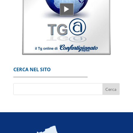
Il gas in forte rialzo (+6%) a 55 euro al
Megawattora
6 Agosto 2026
Borsa: l'Europa conclude in tenuta, fiacca
Londra
6 Agosto 2026
CERCA NEL SITO
Il petrolio chiude in rialzo a New York a 77,39
dollari al barile
6 Agosto 2026