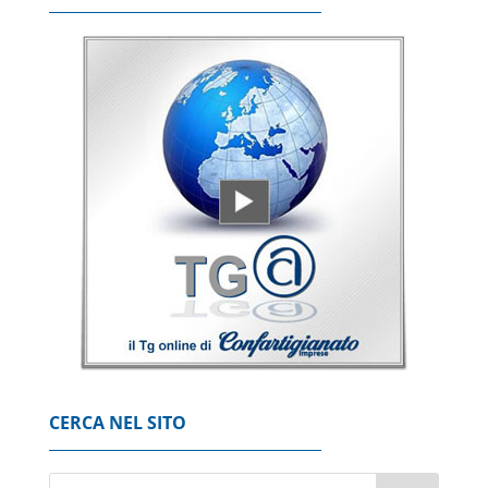
6 Agosto 2026
++ Istat, produzione industriale in calo
dell'1% a giugno, su anno -0,6% ++
6 Agosto 2026
Per Mediolanum raccolta luglio da record, da
inizio anno 7,78 miliardi
6 Agosto 2026
Mimit, in calo il prezzo dei carburanti, gasolio
a 2,092 euro al litro
6 Agosto 2026
CERCA NEL SITO
Nuburu, 'via libera del Governo
all'acquisizione di Tekne'