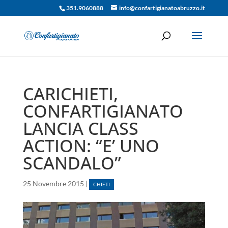
351.9060888
info@confartigianatoabruzzo.it
CARICHIETI,
CONFARTIGIANATO
LANCIA CLASS
ACTION: “E’ UNO
SCANDALO”
25 Novembre 2015
|
CHIETI