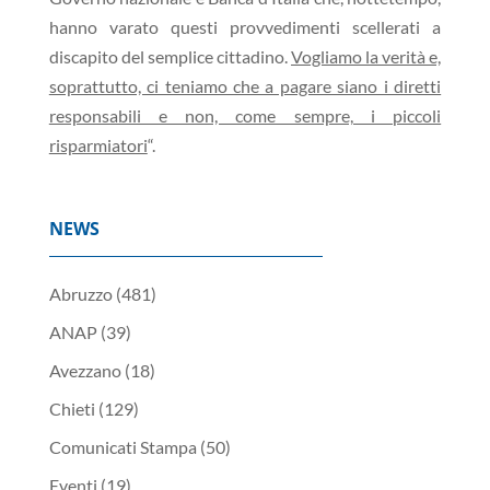
hanno varato questi provvedimenti scellerati a
discapito del semplice cittadino.
Vogliamo la verità e,
soprattutto, ci teniamo che a pagare siano i diretti
responsabili e non, come sempre, i piccoli
risparmiatori
“.
NEWS
Abruzzo
(481)
ANAP
(39)
Avezzano
(18)
Chieti
(129)
Comunicati Stampa
(50)
Eventi
(19)