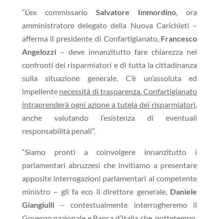
“L’ex commissario
Salvatore Immordino
, ora
amministratore delegato della Nuova Carichieti –
afferma il presidente di Confartigianato,
Francesco
Angelozzi
– deve innanzitutto fare chiarezza nei
confronti dei risparmiatori e di tutta la cittadinanza
sulla situazione generale. C’è un’assoluta ed
impellente
necessità di trasparenza. Confartigianato
intraprenderà ogni azione a tutela dei risparmiatori
,
anche valutando l’esistenza di eventuali
responsabilità penali”.
“Siamo pronti a coinvolgere innanzitutto i
parlamentari abruzzesi che invitiamo a presentare
apposite interrogazioni parlamentari al competente
ministro – gli fa eco il direttore generale,
Daniele
Giangiulli
– contestualmente interrogheremo il
Governo nazionale e Banca d’Italia che, nottetempo,