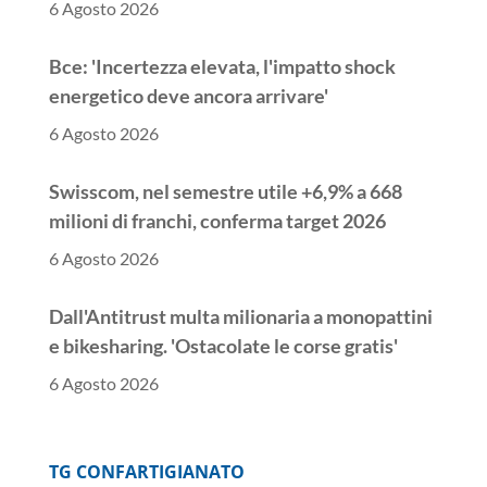
6 Agosto 2026
Bce: 'Incertezza elevata, l'impatto shock
energetico deve ancora arrivare'
6 Agosto 2026
Swisscom, nel semestre utile +6,9% a 668
milioni di franchi, conferma target 2026
6 Agosto 2026
Dall'Antitrust multa milionaria a monopattini
e bikesharing. 'Ostacolate le corse gratis'
6 Agosto 2026
++ Antitrust, 'ostacolo a corse gratis', multa
milionaria a monopattini e bikesharing ++
TG CONFARTIGIANATO