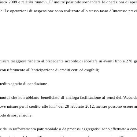
to 2009 e relativi rinnovi. E’ inoltre possibile sospendere le operazioni di aper
e. Le operazioni di sospensione sono realizzate allo stesso tasso d’interesse previ
misura maggiore rispetto al precedente accordo;di spostare in avanti fino a 270 gi
on riferimento all’anticipazione di crediti certi ed esigibili;
credito agrario di conduzione.
mutui che non abbiano beneficiato di analoga facilitazione ai sensi dell’Accordo
ove misure per il credito alle Pmi” del 28 febbraio 2012, mentre possono essere 
iodo di sospensione.
da un rafforzamento patrimoniale o da processi aggregativi sono effettuate a con