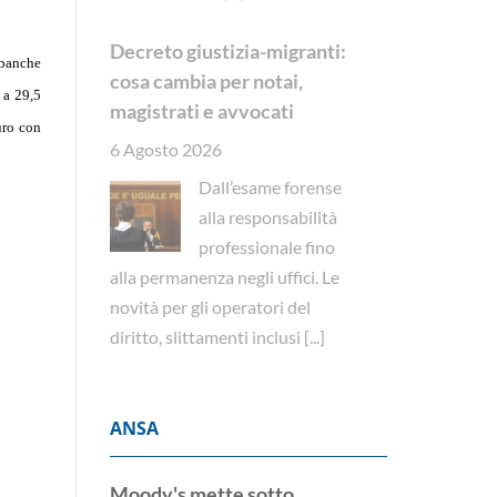
Decreto giustizia-migranti:
 banche
cosa cambia per notai,
 a 29,5
magistrati e avvocati
uro con
6 Agosto 2026
Dall’esame forense
alla responsabilità
professionale fino
alla permanenza negli uffici. Le
novità per gli operatori del
diritto, slittamenti inclusi
[...]
ANSA
Moody's mette sotto