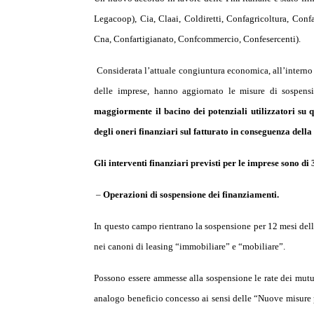
Legacoop), Cia, Claai, Coldiretti, Confagricoltura, Confa
Cna, Confartigianato, Confcommercio, Confesercenti).
Considerata l’attuale congiuntura economica, all’interno d
delle imprese, hanno aggiornato le misure di sospens
maggiormente il bacino dei potenziali utilizzatori su
degli oneri finanziari sul fatturato in conseguenza della
Gli interventi finanziari previsti per le imprese sono di 3
–
Operazioni di sospensione dei finanziamenti.
In questo campo rientrano la sospensione per 12 mesi della
nei canoni di leasing “immobiliare” e “mobiliare”.
Possono essere ammesse alla sospensione le rate dei mutui
analogo beneficio concesso ai sensi delle “Nuove misure 