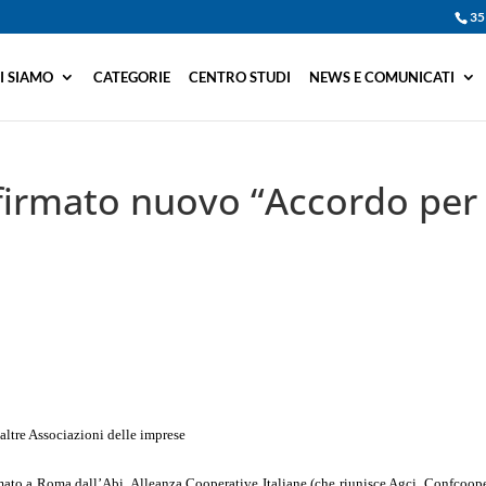
35
I SIAMO
CATEGORIE
CENTRO STUDI
NEWS E COMUNICATI
firmato nuovo “Accordo per 
altre Associazioni delle imprese
rmato a Roma dall’Abi, Alleanza Cooperative Italiane (che riunisce Agci, Confcoope