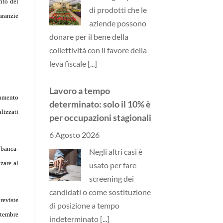
nto del
di prodotti che le
aranzie
aziende possono
donare per il bene della
collettività con il favore della
leva fiscale
[...]
Lavoro a tempo
zamento
determinato: solo il 10% è
lizzati
per occupazioni stagionali
6 Agosto 2026
 banca-
Negli altri casi è
zare al
usato per fare
screening dei
candidati o come sostituzione
reviste
di posizione a tempo
ttembre
indeterminato
[...]