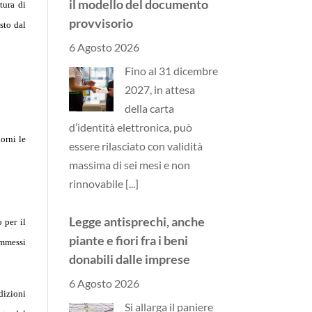
il modello del documento
tura di
provvisorio
sto dal
6 Agosto 2026
Fino al 31 dicembre
2027, in attesa
della carta
d’identità elettronica, può
orni le
essere rilasciato con validità
massima di sei mesi e non
rinnovabile
[...]
Legge antisprechi, anche
 per il
piante e fiori fra i beni
ammessi
donabili dalle imprese
6 Agosto 2026
dizioni
Si allarga il paniere