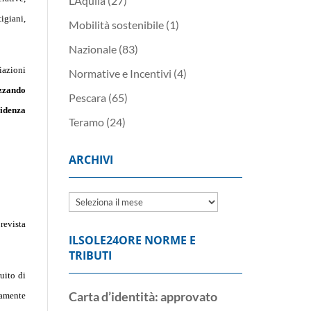
L’Aquila
(27)
igiani,
Mobilità sostenibile
(1)
Nazionale
(83)
iazioni
Normative e Incentivi
(4)
izzando
Pescara
(65)
cidenza
Teramo
(24)
ARCHIVI
Archivi
revista
ILSOLE24ORE NORME E
TRIBUTI
uito di
Carta d’identità: approvato
vamente