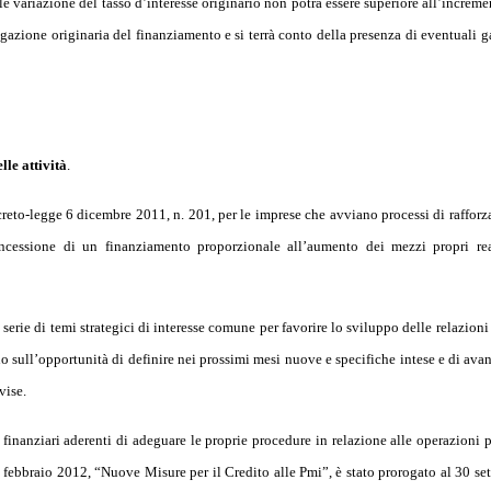
le variazione del tasso d’interesse originario non potrà essere superiore all’increme
gazione originaria del finanziamento e si terrà conto della presenza di eventuali g
le attività
.
ecreto-legge 6 dicembre 2011, n. 201, per le imprese che avviano processi di raffor
cessione di un finanziamento proporzionale all’aumento dei mezzi propri rea
serie di temi strategici di interesse comune per favorire lo sviluppo delle relazioni
no sull’opportunità di definire nei prossimi mesi nuove e specifiche intese e di avan
vise.
finanziari aderenti di adeguare le proprie procedure in relazione alle operazioni p
l febbraio 2012, “Nuove Misure per il Credito alle Pmi”, è stato prorogato al 30 se