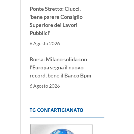
Ponte Stretto: Ciucci,
'bene parere Consiglio
Superiore dei Lavori
Pubblici'
6 Agosto 2026
Borsa: Milano solida con
l'Europa segna il nuovo
record, bene il Banco Bpm
6 Agosto 2026
Donnet, 'risultati
eccellenti, avanti con
TG CONFARTIGIANATO
l'intelligenza artificiale'
6 Agosto 2026