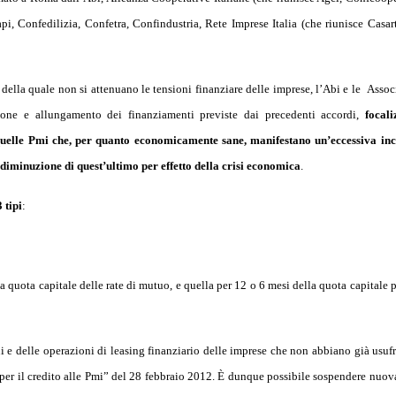
pi, Confedilizia, Confetra, Confindustria, Rete Imprese Italia (che riunisce Casart
ella quale non si attenuano le tensioni finanziare delle imprese, l’Abi e le
Assoc
ione e allungamento dei finanziamenti previste dai precedenti accordi,
focal
 quelle Pmi che, per quanto economicamente sane, manifestano un’eccessiva in
 diminuzione di quest’ultimo per effetto della crisi economica
.
 tipi
:
 quota capitale delle rate di mutuo, e quella per 12 o 6 mesi della quota capitale p
 e delle operazioni di leasing finanziario delle imprese che non abbiano già usufr
per il credito alle Pmi” del 28 febbraio 2012. È dunque possibile sospendere nuo