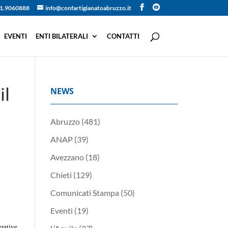
1.9060888
info@confartigianatoabruzzo.it
EVENTI
ENTI BILATERALI
CONTATTI
il
NEWS
Abruzzo
(481)
ANAP
(39)
Avezzano
(18)
Chieti
(129)
Comunicati Stampa
(50)
Eventi
(19)
rative,