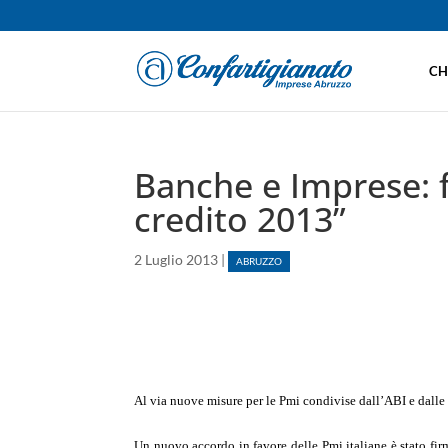
CH
Banche e Imprese: 
credito 2013”
2 Luglio 2013
|
ABRUZZO
Al via nuove misure per le Pmi condivise dall’ABI e dalle 
Un nuovo accordo in favore delle Pmi italiane è stato fi