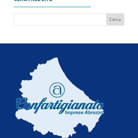
Codacons, su primo esodo estivo stangata
carburanti da 370 milioni
8 Agosto 2026